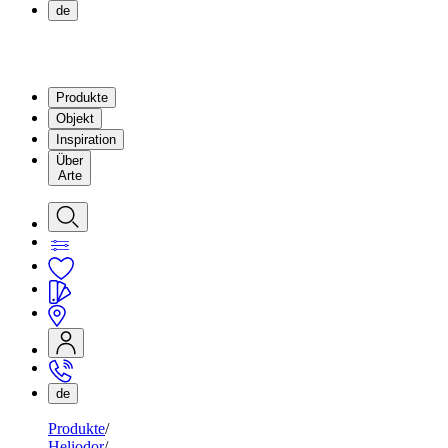
de
Produkte
Objekt
Inspiration
Über
Arte
de
Produkte
Heliodor