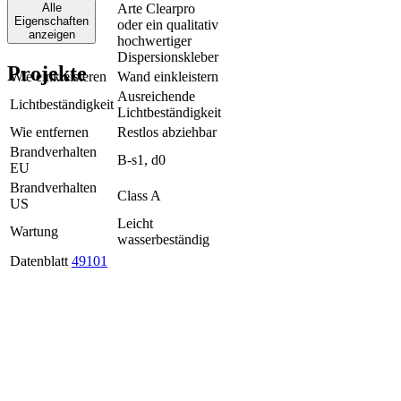
Alle
Arte Clearpro
Eigenschaften
oder ein qualitativ
Klebstoff
anzeigen
hochwertiger
Dispersionskleber
Projekte
Wie einkleisteren
Wand einkleistern
Ausreichende
Lichtbeständigkeit
Lichtbeständigkeit
Wie entfernen
Restlos abziehbar
Brandverhalten
B-s1, d0
EU
Brandverhalten
Class A
US
Leicht
Wartung
wasserbeständig
Datenblatt
49101