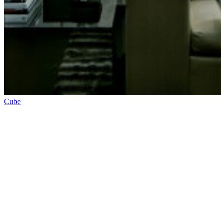
Kontakt
Verkaufsstellen
Video-
Anleitungen
Broschüren
Nachhaltigkeit
FAQ
Stellenangebote
Legal
Musteranträge
Vorrat