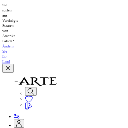
Sie
surfen
aus
Vereinigte
Staaten
von
Amerika.
Falsch?
Ändern
Sie
Ihr
Land