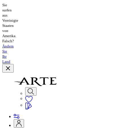
Sie
surfen
aus
Vereinigte
Staaten
von
Amerika.
Falsch?
Ändern
Sie
Ihr
Land