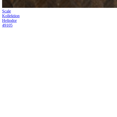
Kontakt
Verkaufsstellen
Video-
Anleitungen
Broschüren
Nachhaltigkeit
FAQ
Stellenangebote
Legal
Musteranträge
Vorrat
Profi
Bereich
Presse
Bereich
B2B-
Bestellplattform