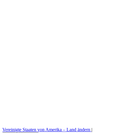
Stellenangebote
Legal
Musteranträge
Vorrat
Profi Bereich
Presse Bereich
B2B-Bestellplattform
Vereinigte Staaten von Amerika –
Land ändern
|