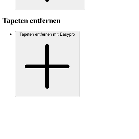
Tapeten entfernen
Tapeten entfernen mit Easypro
Kontakt
Verkaufsstellen
Video-Anleitungen
Broschüren
Nachhaltigkeit
FAQ