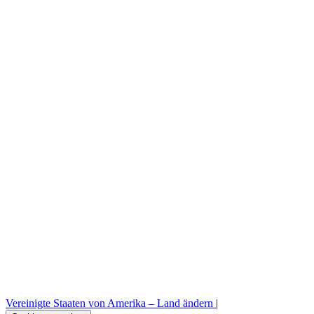
Stellenangebote
Legal
Musteranträge
Vorrat
Profi Bereich
Presse Bereich
B2B-Bestellplattform
Vereinigte Staaten von Amerika –
Land ändern
|