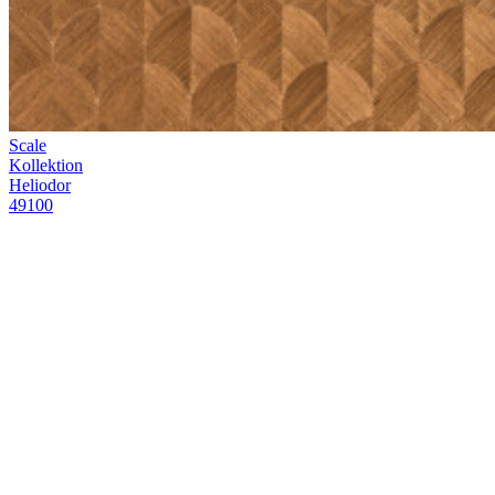
Kontakt
Verkaufsstellen
Video-
Anleitungen
Broschüren
Nachhaltigkeit
FAQ
Stellenangebote
Legal
Musteranträge
Vorrat
Profi