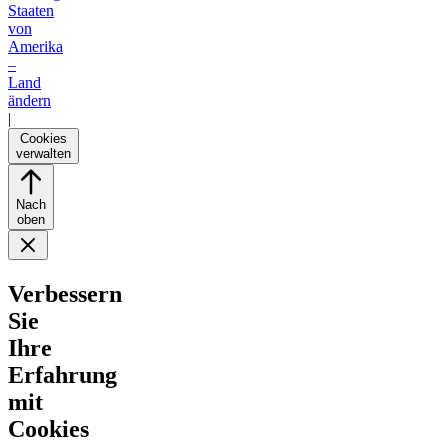
Staaten
von
Amerika
–
Land
ändern
|
Cookies
verwalten
Nach
oben
Verbessern
Sie
Ihre
Erfahrung
mit
Cookies