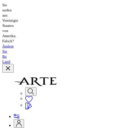
Sie
surfen
aus
Vereinigte
Staaten
von
Amerika.
Falsch?
Ändern
Sie
Ihr
Land