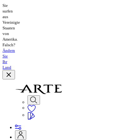
Sie
surfen
aus
Vereinigte
Staaten
von
Amerika.
Falsch?
Ändern
Sie
Ihr
Land