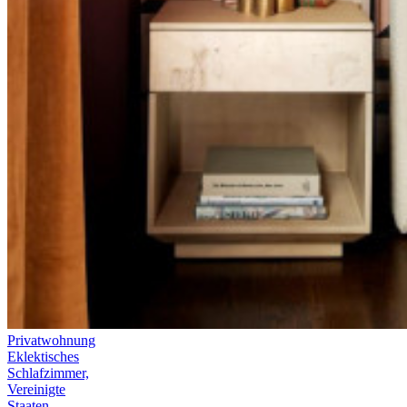
Privatwohnung
Eklektisches
Schlafzimmer,
Vereinigte
Staaten