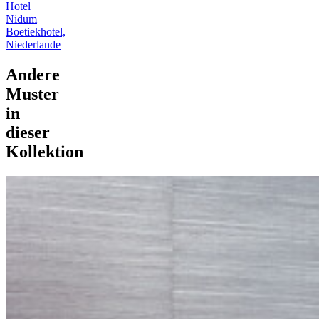
Hotel
Nidum
Boetiekhotel,
Niederlande
Andere
Muster
in
dieser
Kollektion