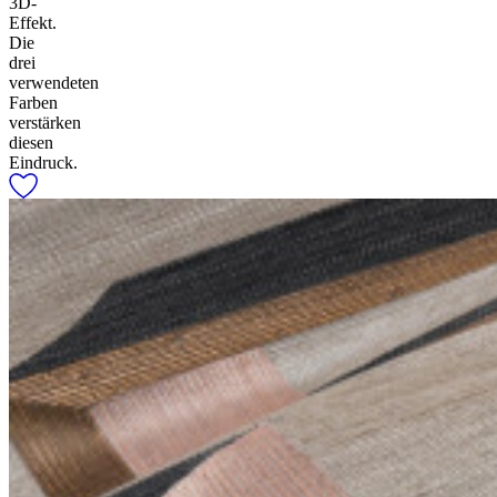
3D-
Effekt.
Die
drei
verwendeten
Farben
verstärken
diesen
Eindruck.