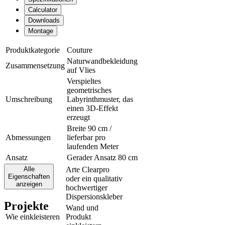
Calculator
Downloads
Montage
Produktkategorie
Couture
Naturwandbekleidung
Zusammensetzung
auf Vlies
Verspieltes
geometrisches
Umschreibung
Labyrinthmuster, das
einen 3D-Effekt
erzeugt
Breite 90 cm /
Abmessungen
lieferbar pro
laufenden Meter
Ansatz
Gerader Ansatz 80 cm
Alle
Arte Clearpro
Eigenschaften
oder ein qualitativ
Klebstoff
anzeigen
hochwertiger
Dispersionskleber
Projekte
Wand und
Wie einkleisteren
Produkt