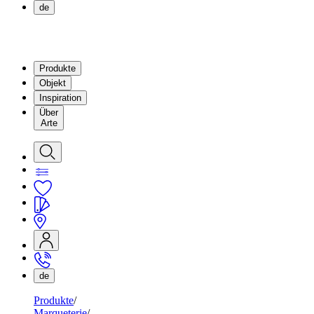
de
Produkte
Objekt
Inspiration
Über
Arte
de
Produkte
Marqueterie