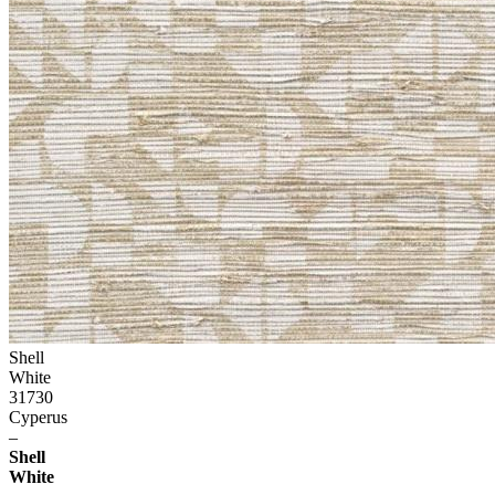
Shell
White
31730
Cyperus
–
Shell
White