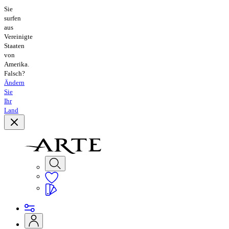
Sie
surfen
aus
Vereinigte
Staaten
von
Amerika.
Falsch?
Ändern
Sie
Ihr
Land