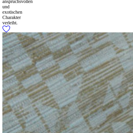
anspruchsvollen
und
exotischen
Charakter
verleiht.