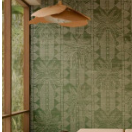
Kleisterflecken
abtupfen)
Datenblatt
31730