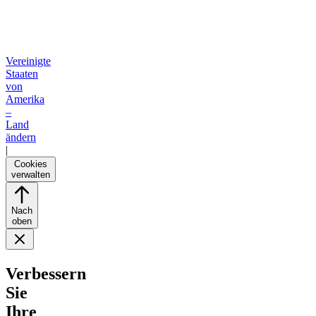
Vereinigte
Staaten
von
Amerika
–
Land
ändern
|
Cookies
verwalten
Nach
oben
Verbessern
Sie
Ihre