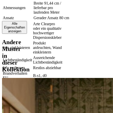
Breite 91,44 cm /
Abmessungen
lieferbar pro
laufenden Meter
Ansatz
Gerader Ansatz 80 cm
Alle
Arte Clearpro
Eigenschaften
oder ein qualitativ
Klebstoff
anzeigen
hochwertiger
Dispersionskleber
Andere
Produkt
Wie einkleisteren
anfeuchten, Wand
Muster
einkleistern
in
Ausreichende
Lichtbeständigkeit
dieser
Lichtbeständigkeit
Wie entfernen
Restlos abziehbar
Kollektion
Brandverhalten
B-s1, d0
EU
Brandverhalten
Class A
US
Sehr leicht
wasserbeständig
zum Zeitpunkt der
Wartung
Verarbeitung
(feuchte