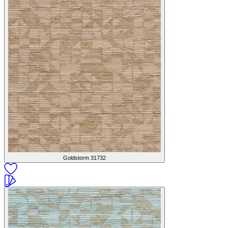
Goldstorm
31732