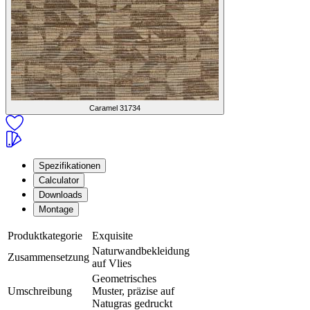
Caramel
31734
Spezifikationen
Calculator
Downloads
Montage
Produktkategorie
Exquisite
Naturwandbekleidung
Zusammensetzung
auf Vlies
Geometrisches
Umschreibung
Muster, präzise auf
Natugras gedruckt