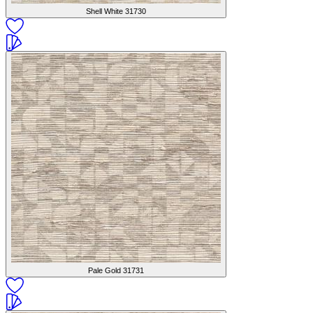
Shell White
31730
Pale Gold
31731