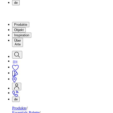
de
Produkte
Objekt
Inspiration
Über
Arte
de
Produkte
Essentials Palette