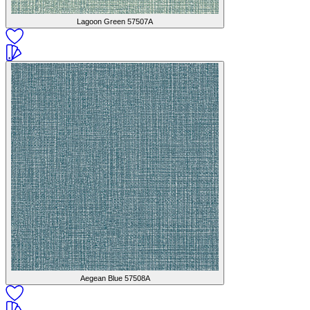
Lagoon Green
57507A
Aegean Blue
57508A