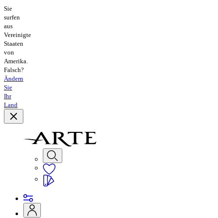
Sie
surfen
aus
Vereinigte
Staaten
von
Amerika.
Falsch?
Ändern
Sie
Ihr
Land