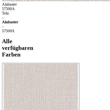
Alabaster
57500A
Tela
–
Alabaster
–
57500A
Alle
verfügbaren
Farben