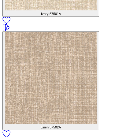
Ivory
57501A
Linen
57502A