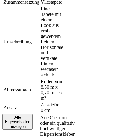
Zusammensetzung
Vliestapete
Eine
Tapete mit
einem
Look aus
grob
gewebtem
Umschreibung
Leinen.
Horizontale
und
vertikale
Linien
wechseln
sich ab
Rollen von
8,50 m x
Abmessungen
0,70 m = 6
m²
Ansatzfrei
Ansatz
0 cm
Alle
Arte Clearpro
Eigenschaften
oder ein qualitativ
Klebstoff
anzeigen
hochwertiger
Dispersionskleber