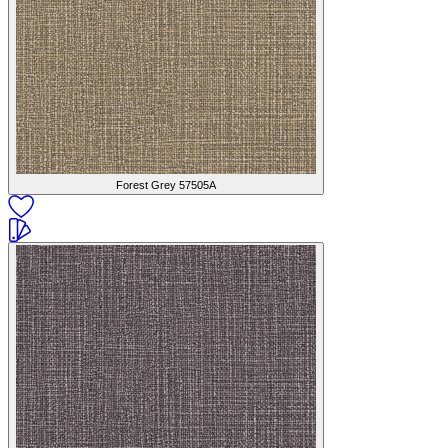
Forest Grey
57505A