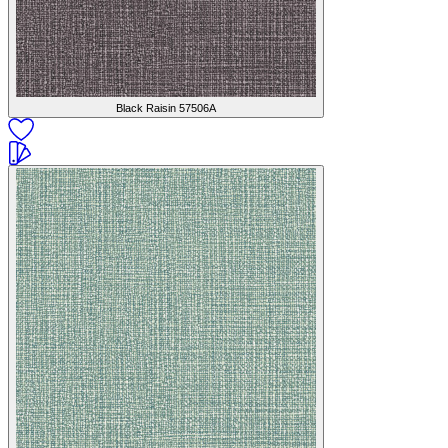
Black Raisin
57506A