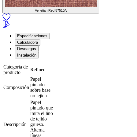
Venetian Red
57510A
Especificaciones
Calculadora
Descargas
Instalación
Categoría de
Refined
producto
Papel
pintado
Composición
sobre base
no tejida
Papel
pintado que
imita el lino
de tejido
Descripción
grueso.
Alterna
líneas