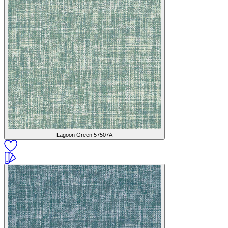
Lagoon Green
57507A