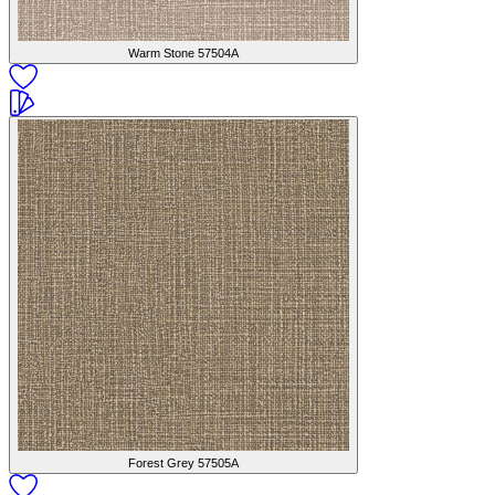
Warm Stone
57504A
Forest Grey
57505A