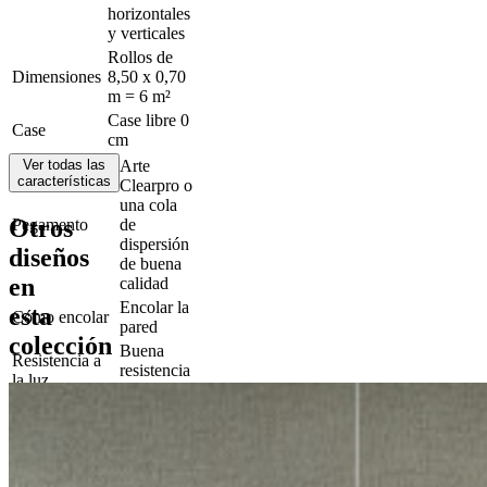
horizontales
y verticales
Rollos de
Dimensiones
8,50 x 0,70
m = 6 m²
Case libre 0
Case
cm
Ver todas las
Arte
características
Clearpro o
una cola
Otros
Pegamento
de
dispersión
diseños
de buena
en
calidad
Encolar la
esta
Cómo encolar
pared
colección
Buena
Resistencia a
resistencia
la luz
a la luz
Arrancable
Cómo retirar
en seco
Reacción al
B-s1, d0
fuego EU