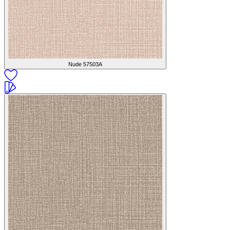
Nude
57503A