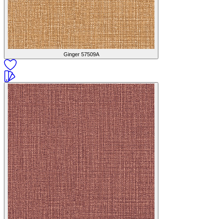
Ginger
57509A