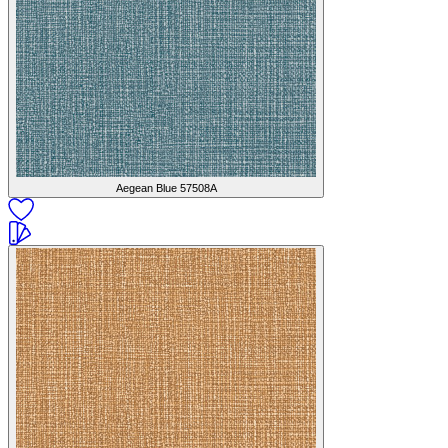
Aegean Blue
57508A