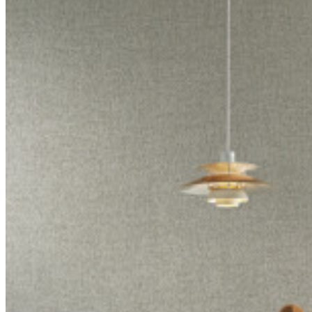
Reacción al
Class A
fuego US
Mantenimiento
Lavable
Ficha
57500A
técnica
IMO
certificado
IMO