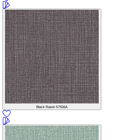
Black Raisin
57506A