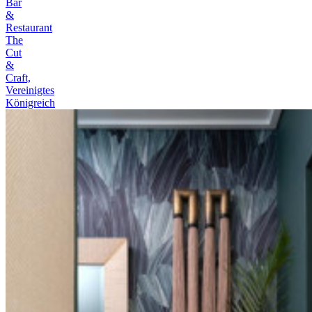
Bar
&
Restaurant
The
Cut
&
Craft,
Vereinigtes
Königreich