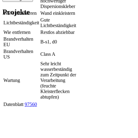
hochwertiger
Dispersionskleber
Projekte
Wie einkleisteren
Wand einkleistern
Gute
Lichtbeständigkeit
Lichtbeständigkeit
Wie entfernen
Restlos abziehbar
Brandverhalten
B-s1, d0
EU
Brandverhalten
Class A
US
Sehr leicht
wasserbeständig
zum Zeitpunkt der
Wartung
Verarbeitung
(feuchte
Kleisterflecken
abtupfen)
Datenblatt
97560