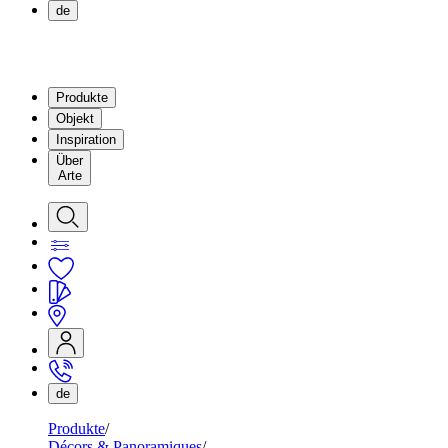
de
Produkte
Objekt
Inspiration
Über
Arte
de
Produkte
Décors & Panoramiques