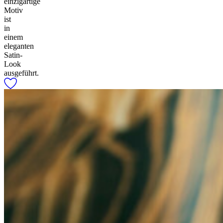
einzigartige
Motiv
ist
in
einem
eleganten
Satin-
Look
ausgeführt.