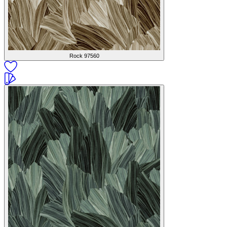
Rock
97560