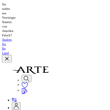
Sie
surfen
aus
Vereinigte
Staaten
von
Amerika.
Falsch?
Ändern
Sie
Ihr
Land