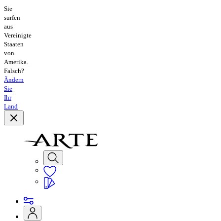
Sie
surfen
aus
Vereinigte
Staaten
von
Amerika.
Falsch?
Ändern
Sie
Ihr
Land