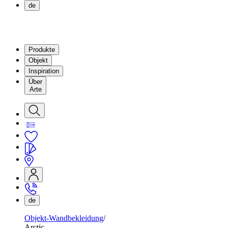
de
Produkte
Objekt
Inspiration
Über
Arte
de
Objekt-Wandbekleidung
Arctic