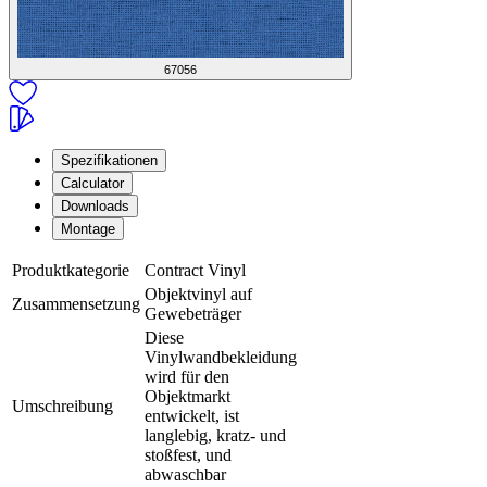
67056
Spezifikationen
Calculator
Downloads
Montage
Produktkategorie
Contract Vinyl
Objektvinyl auf
Zusammensetzung
Gewebeträger
Diese
Vinylwandbekleidung
wird für den
Objektmarkt
Umschreibung
entwickelt, ist
langlebig, kratz- und
stoßfest, und
abwaschbar