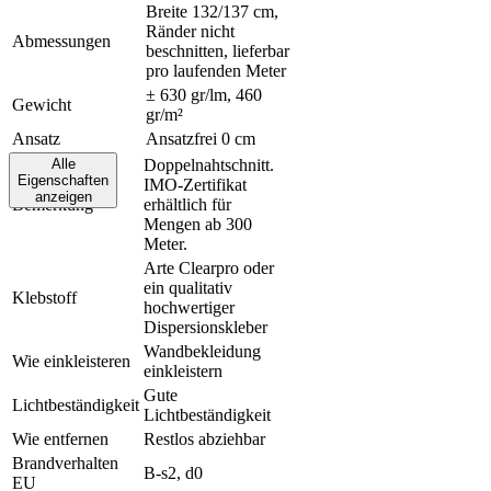
Breite 132/137 cm,
Ränder nicht
Abmessungen
beschnitten, lieferbar
pro laufenden Meter
± 630 gr/lm, 460
Gewicht
gr/m²
Ansatz
Ansatzfrei 0 cm
Alle
Doppelnahtschnitt.
Eigenschaften
IMO-Zertifikat
anzeigen
Bemerkung
erhältlich für
Mengen ab 300
Meter.
Kontakt
Verkaufsstellen
Arte Clearpro oder
Video-
ein qualitativ
Klebstoff
Anleitungen
hochwertiger
Broschüren
Dispersionskleber
Nachhaltigkeit
Wandbekleidung
Wie einkleisteren
FAQ
einkleistern
Stellenangebote
Gute
Legal
Lichtbeständigkeit
Lichtbeständigkeit
Musteranträge
Wie entfernen
Restlos abziehbar
Vorrat
Brandverhalten
B-s2, d0
Profi
EU