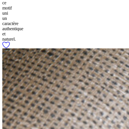
ce
motif
uni
un
caractère
authentique
et
naturel.