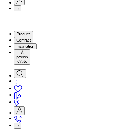
fr
Produits
Contract
Inspiration
À
propos
d'Arte
fr