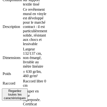
textile tissé
Ce revêtement
mural en vinyle
est développé
pour le marché
Description
contract : il est
particulièrement
solide, résistant
aux chocs et
lessivable
Largeur
132/137 cm,
Dimensions
non émargé,
livrable au
mètre linéaire
± 630 gr/lm,
Poids
460 gr/m²
Raccord libre 0
Raccord
cm
Regardez
Couper en
toutes les
pose
caractéristiques
superposée.
Certificat