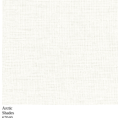
Arctic
Shades
67040