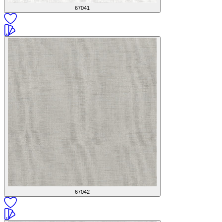
67041
67042