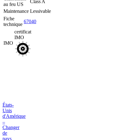
Class A
B2B
au feu US
Maintenance
Lessivable
Fiche
67040
technique
certificat
IMO
IMO
États-
Unis
d'Amérique
–
Changer
de
pays