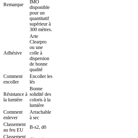
IMO
Contacts
Remarque
disponible
Points
pour un
de
quantitatif
vente
supérieur à
Films
300 mètres.
d'instruction
Catalogues
Arte
Durabilité
Clearpro
FAQ
ou une
Offres
Adhésive
colle à
d'emploi
dispersion
Légal
de bonne
qualité
Demandes
Comment
Encoller les
d'échantillons
encoller
lés
Stock
Bonne
Espace
Résistance à
solidité des
client
la lumière
coloris à la
professionnel
lumière
Espace
Comment
Arrachable
relation
enlever
à sec
presse
Plateforme
Classement
B-s2, d0
de
au feu EU
commande
Classement