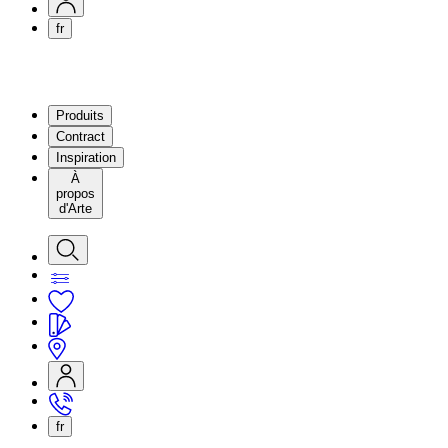
fr
Produits
Contract
Inspiration
À
propos
d'Arte
fr