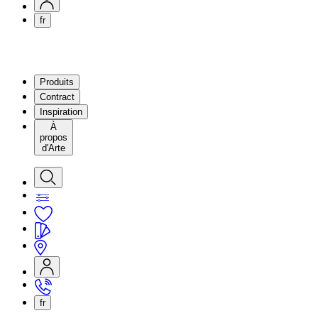
fr
Produits
Contract
Inspiration
À
propos
d'Arte
fr