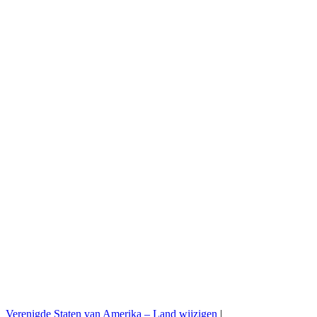
Jobs
Legal
Staalaanvragen
Stock check
Professional area
Press room
B2B bestelplatform
Verenigde Staten van Amerika –
Land wijzigen
|