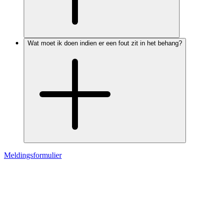
Wat moet ik doen indien er een fout zit in het behang?
Meldingsformulier
Contact
Verkooppunten
Instructiefilms
Brochures
Duurzaamheid
FAQ