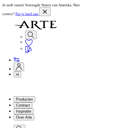
Je surft vanuit Verenigde Staten van Amerika. Niet
correct?
Pas je land aan
nl
Producten
Contract
Inspiratie
Over Arte