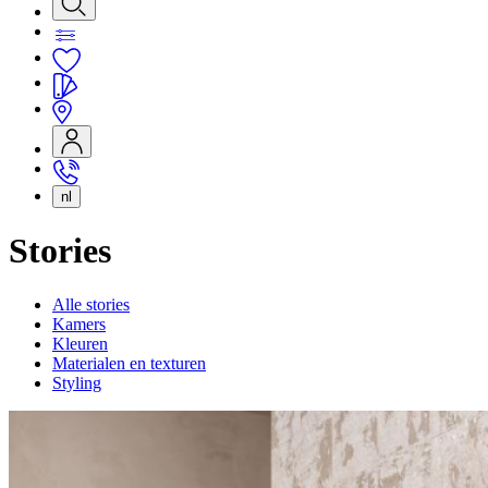
nl
Stories
Alle stories
Kamers
Kleuren
Materialen en texturen
Styling