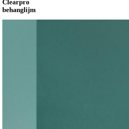
Clearpro
behanglijm