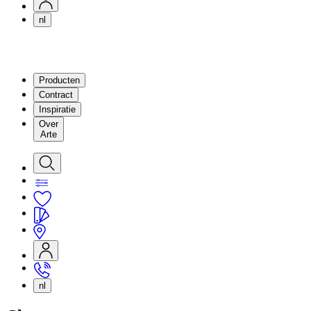
nl
Producten
Contract
Inspiratie
Over
Arte
nl