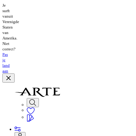
Je
surft
vanuit
Verenigde
Staten
van
Amerika.
Niet
correct?
Pas
je
land
aan