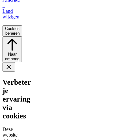
–
Land
wijzigen
|
Cookies
beheren
Naar
omhoog
Verbeter
je
ervaring
via
cookies
Deze
website