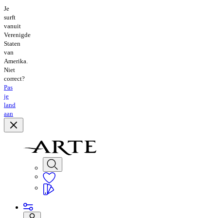
Je
surft
vanuit
Verenigde
Staten
van
Amerika.
Niet
correct?
Pas
je
land
aan