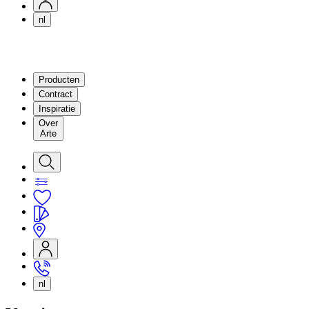
nl
Producten
Contract
Inspiratie
Over
Arte
nl