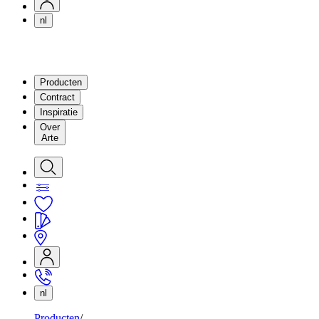
nl
Producten
Contract
Inspiratie
Over
Arte
nl
Producten