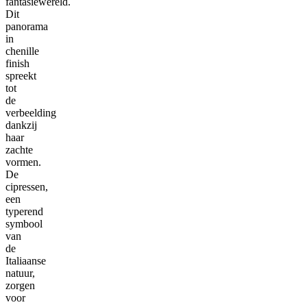
fantasiewereld.
Dit
panorama
in
chenille
finish
spreekt
tot
de
verbeelding
dankzij
haar
zachte
vormen.
De
cipressen,
een
typerend
symbool
van
de
Italiaanse
natuur,
zorgen
voor