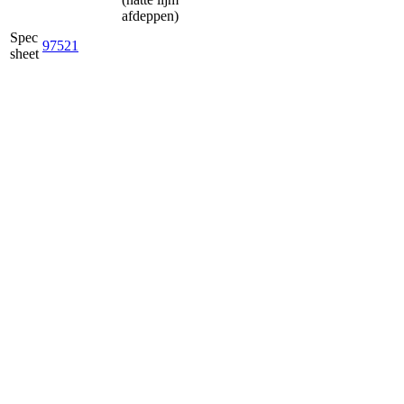
afdeppen)
Spec
97521
sheet