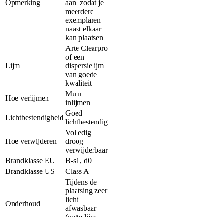
Opmerking
aan, zodat je
meerdere
exemplaren
naast elkaar
kan plaatsen
Arte Clearpro
of een
Lijm
dispersielijm
van goede
kwaliteit
Muur
Hoe verlijmen
inlijmen
Goed
Lichtbestendigheid
lichtbestendig
Volledig
Hoe verwijderen
droog
verwijderbaar
Brandklasse EU
B-s1, d0
Brandklasse US
Class A
Tijdens de
plaatsing zeer
licht
Onderhoud
afwasbaar
(natte lijm