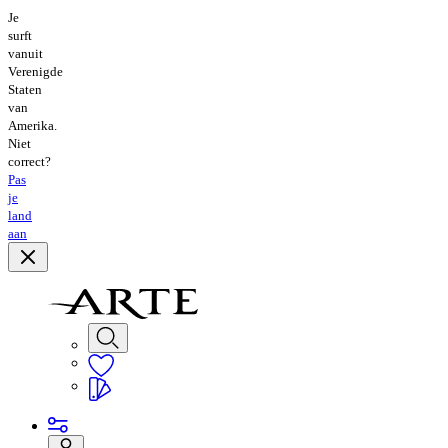
Je
surft
vanuit
Verenigde
Staten
van
Amerika.
Niet
correct?
Pas
je
land
aan