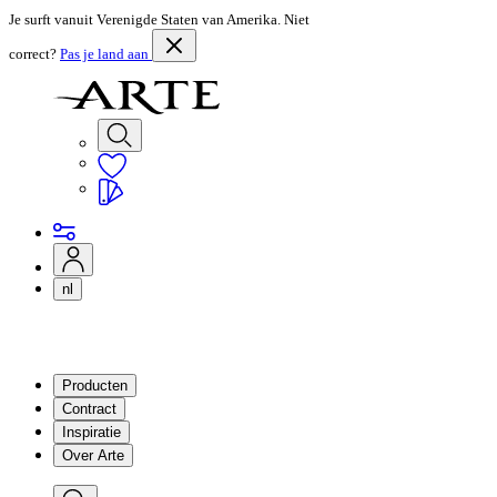
Je surft vanuit Verenigde Staten van Amerika. Niet
correct?
Pas je land aan
nl
Producten
Contract
Inspiratie
Over Arte