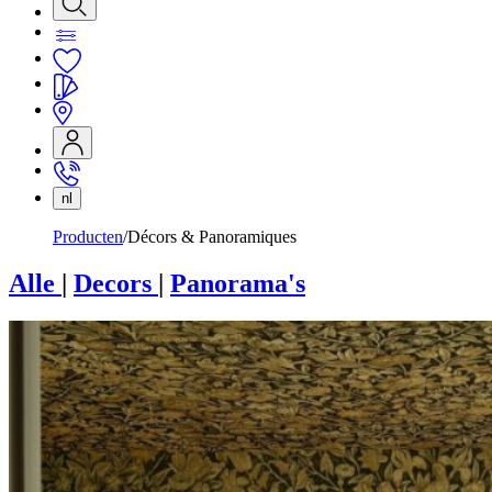
nl
Producten
Décors & Panoramiques
Alle
|
Decors
|
Panorama's