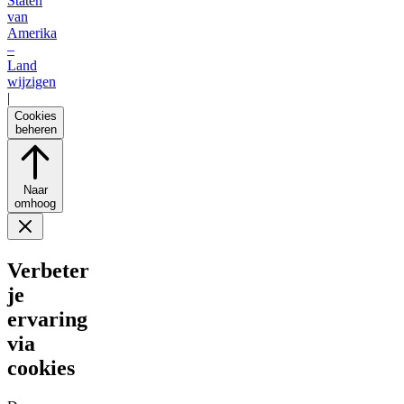
Staten
van
Amerika
–
Land
wijzigen
|
Cookies
beheren
Naar
omhoog
Verbeter
je
ervaring
via
cookies