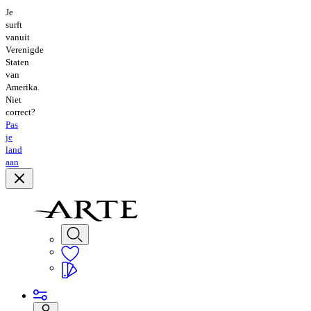
Je
surft
vanuit
Verenigde
Staten
van
Amerika.
Niet
correct?
Pas
je
land
aan