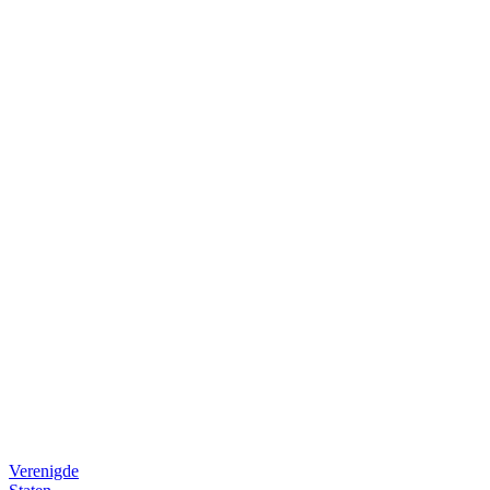
Professional
area
Press
room
B2B
bestelplatform
Verenigde