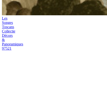
Contact
Verkooppunten
Instructiefilms
Brochures
Duurzaamheid
FAQ
Jobs
Legal
Staalaanvragen
Stock
check