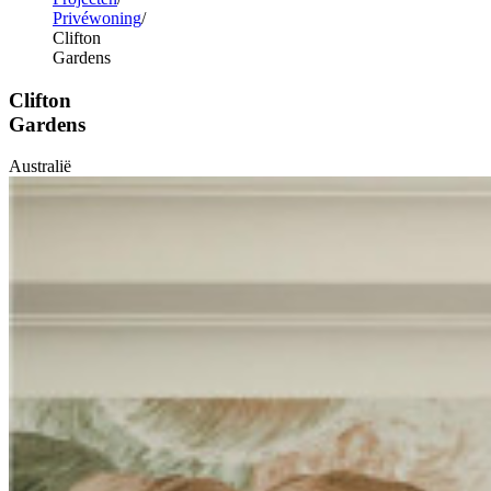
Privéwoning
Clifton
Gardens
Clifton
Gardens
Australië