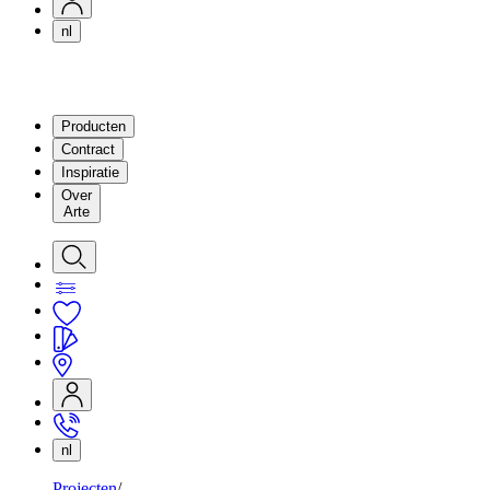
nl
Producten
Contract
Inspiratie
Over
Arte
nl
Projecten