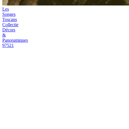
Contact
Verkooppunten
Instructiefilms
Brochures
Duurzaamheid
FAQ
Jobs
Legal
Staalaanvragen
Stock
check
Professional
area