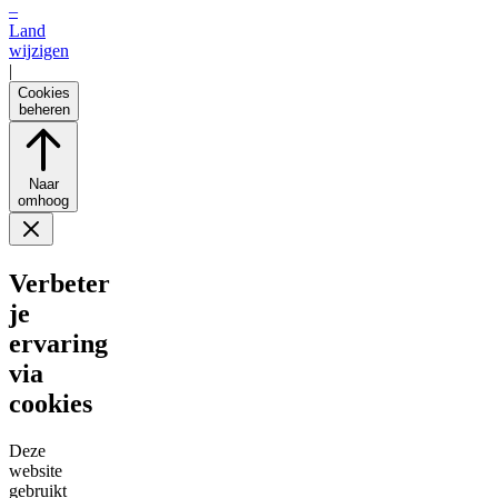
–
Land
wijzigen
|
Cookies
beheren
Naar
omhoog
Verbeter
je
ervaring
via
cookies
Deze
website
gebruikt