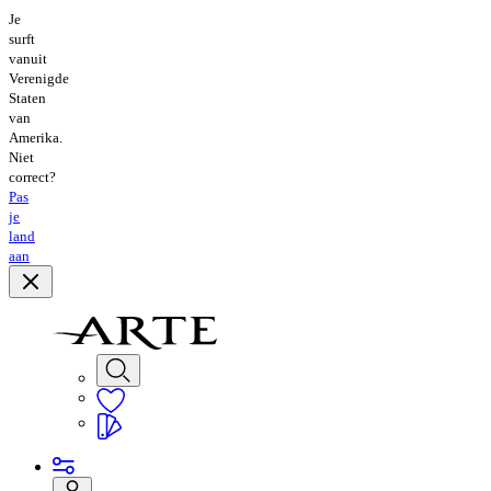
Je
surft
vanuit
Verenigde
Staten
van
Amerika.
Niet
correct?
Pas
je
land
aan