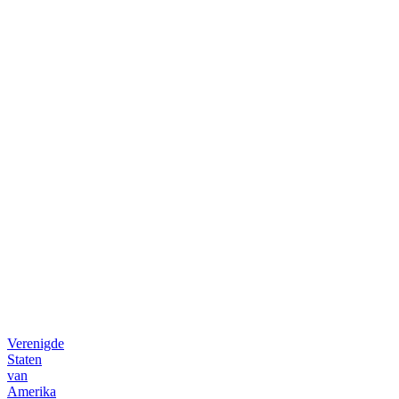
Press
room
B2B
bestelplatform
Verenigde
Staten
van
Amerika