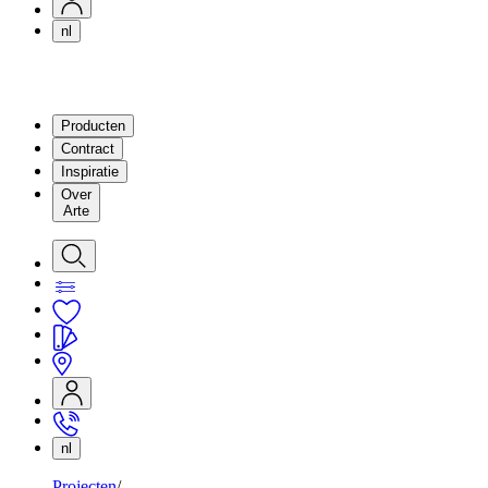
nl
Producten
Contract
Inspiratie
Over
Arte
nl
Projecten