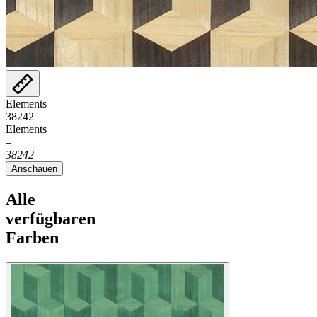
Elements
38242
Elements
–
38242
Anschauen
Alle
verfügbaren
Farben