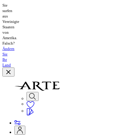
Sie
surfen
aus
Vereinigte
Staaten
von
Amerika.
Falsch?
Ändern
Sie
Ihr
Land