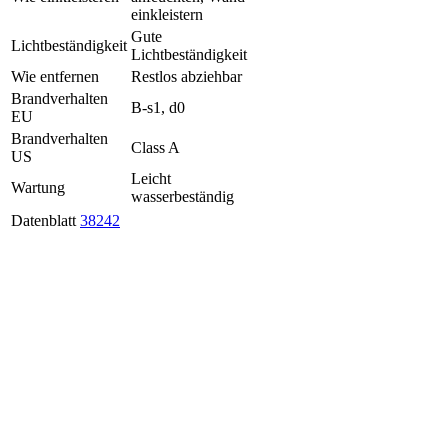
einkleistern
Gute
Lichtbeständigkeit
Lichtbeständigkeit
Wie entfernen
Restlos abziehbar
Brandverhalten
B-s1, d0
EU
Brandverhalten
Class A
US
Leicht
Wartung
wasserbeständig
Datenblatt
38242