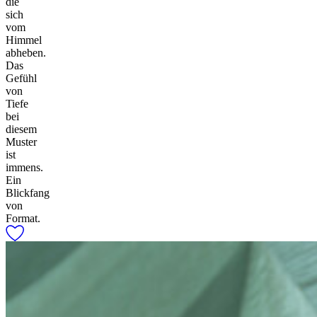
die
sich
vom
Himmel
abheben.
Das
Gefühl
von
Tiefe
bei
diesem
Muster
ist
immens.
Ein
Blickfang
von
Format.