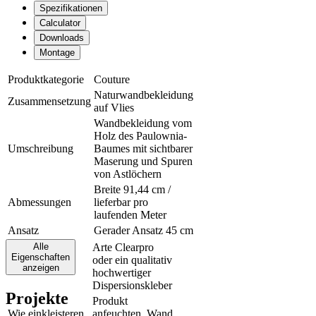
Spezifikationen
Calculator
Downloads
Montage
Produktkategorie
Couture
Naturwandbekleidung
Zusammensetzung
auf Vlies
Wandbekleidung vom
Holz des Paulownia-
Umschreibung
Baumes mit sichtbarer
Maserung und Spuren
von Astlöchern
Breite 91,44 cm /
Abmessungen
lieferbar pro
laufenden Meter
Ansatz
Gerader Ansatz 45 cm
Alle
Arte Clearpro
Eigenschaften
oder ein qualitativ
Klebstoff
anzeigen
hochwertiger
Dispersionskleber
Projekte
Produkt
Wie einkleisteren
anfeuchten, Wand