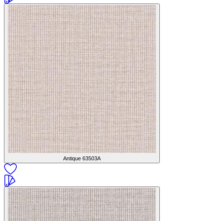
Antique
63503A