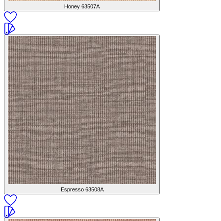
Honey
63507A
Espresso
63508A