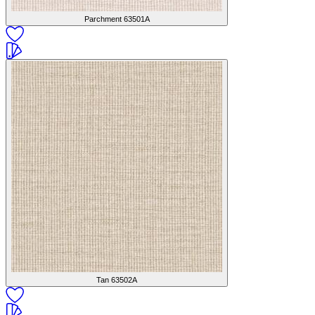
Parchment
63501A
Tan
63502A