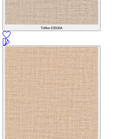
Toffee
63506A