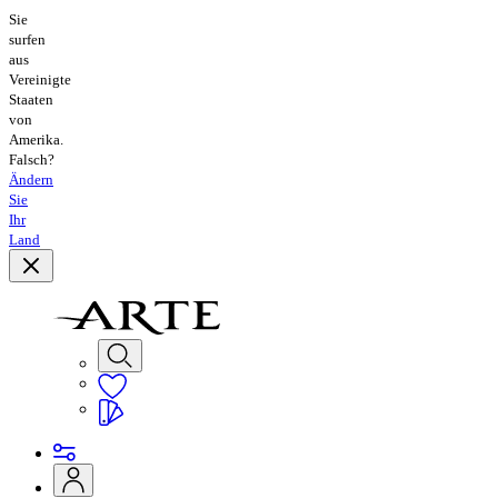
Sie
surfen
aus
Vereinigte
Staaten
von
Amerika.
Falsch?
Ändern
Sie
Ihr
Land