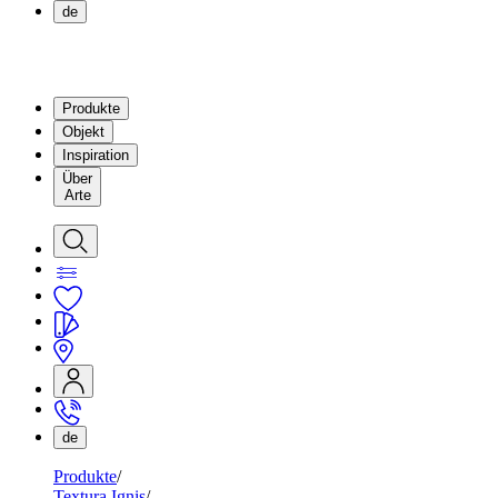
de
Produkte
Objekt
Inspiration
Über
Arte
de
Produkte
Textura Ignis