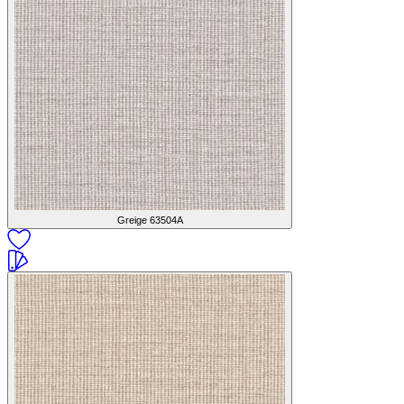
Greige
63504A