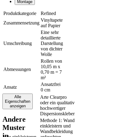
Montage
Produktkategorie
Refined
Vinyltapete
Zusammensetzung
auf Papier
Eine sehr
detaillierte
Umschreibung
Darstellung
von dichter
Wolle
Rollen von
10,05 m x
Abmessungen
0,70 m = 7
m²
Ansatzfrei
Ansatz
0 cm
Alle
Arte Clearpro
Eigenschaften
oder ein qualitativ
Klebstoff
anzeigen
hochwertiger
Dispersionskleber
Andere
Methode 1: Wand
einkleistern und
Muster
Wandbekleidung
in
Wie einkleisteren
anfeuchten.