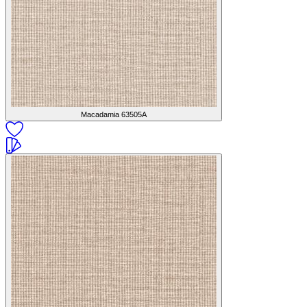
Macadamia
63505A