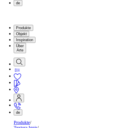
de
Produkte
Objekt
Inspiration
Über
Arte
de
Produkte
Textura Ignis