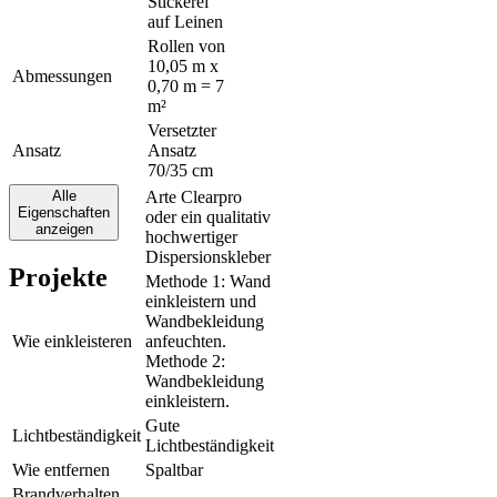
Stickerei
auf Leinen
Rollen von
10,05 m x
Abmessungen
0,70 m = 7
m²
Versetzter
Ansatz
Ansatz
70/35 cm
Alle
Arte Clearpro
Eigenschaften
oder ein qualitativ
Klebstoff
anzeigen
hochwertiger
Dispersionskleber
Projekte
Methode 1: Wand
einkleistern und
Wandbekleidung
Wie einkleisteren
anfeuchten.
Methode 2:
Wandbekleidung
einkleistern.
Gute
Lichtbeständigkeit
Lichtbeständigkeit
Wie entfernen
Spaltbar
Brandverhalten