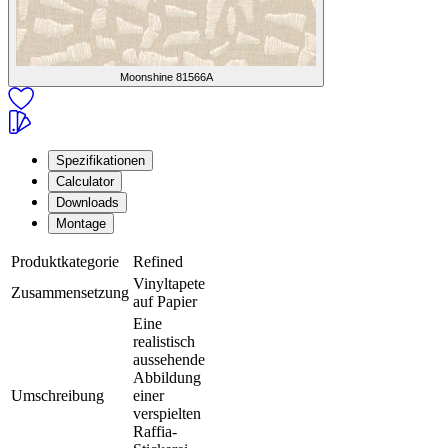
Moonshine
81566A
Spezifikationen
Calculator
Downloads
Montage
Produktkategorie
Refined
Vinyltapete
Zusammensetzung
auf Papier
Eine
realistisch
aussehende
Abbildung
Umschreibung
einer
verspielten
Raffia-