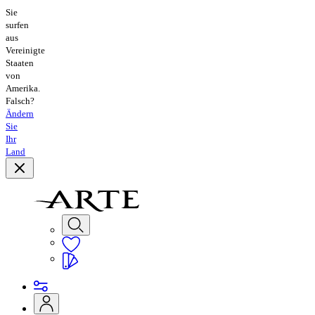
Sie
surfen
aus
Vereinigte
Staaten
von
Amerika.
Falsch?
Ändern
Sie
Ihr
Land