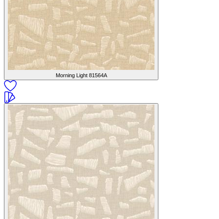
Morning Light
81564A