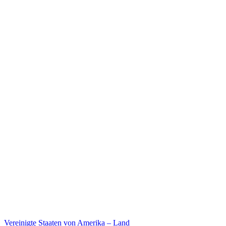
Stellenangebote
Legal
Musteranträge
Vorrat
Profi Bereich
Presse Bereich
B2B-Bestellplattform
Vereinigte Staaten von Amerika –
Land