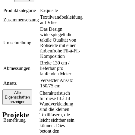
Produktkategorie
Exquisite
Textilwandbekleidung
Zusammensetzung
auf Vlies
Das Design
widerspiegelt die
taktile Qualität von
Umschreibung
Rohseide mit einer
farbenfrohe Fil-à-Fil-
Komposition
Breite 130 cm /
Abmessungen
lieferbar pro
laufenden Meter
Versetzter Ansatz
Ansatz
150/75 cm
Alle
Charakteristisch
Eigenschaften
für diese fil-à-fil
anzeigen
Wandverkleidung
sind die kleinen
Projekte
Textilfasern, die
Bemerkung
leicht sichtbar sein
können. Dies
betont den