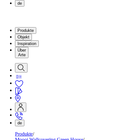
de
Produkte
Objekt
Inspiration
Über
Arte
de
Produkte
Moooi Wallcovering Green House