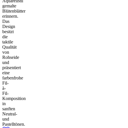
Aquarellstil
gemalte
Blütenblätter
erinnern.
Das
Design
besitzt
die
taktile
Qualität
von
Rohseide
und
präsentiert
eine
farbenfrohe
Fil-
à-
Fil-
Komposition
in
sanften
Neutral-
und
Pastelltönen.