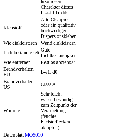
luxuriösen
Charakter dieses
fil-à-fil Textils.
Arte Clearpro
oder ein qualitativ
Klebstoff
hochwertiger
Dispersionskleber
Wie einkleisteren
Wand einkleistern
Gute
Lichtbeständigkeit
Lichtbeständigkeit
Wie entfernen
Restlos abziehbar
Brandverhalten
B-s1, d0
EU
Brandverhalten
Class A
US
Sehr leicht
wasserbeständig
zum Zeitpunkt der
Wartung
Verarbeitung
(feuchte
Kleisterflecken
abtupfen)
Datenblatt
MO5010