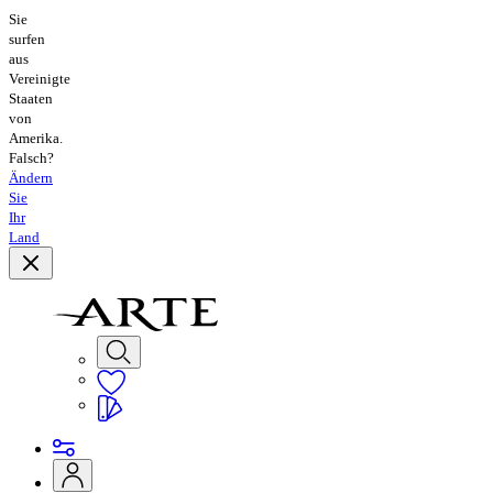
Sie
surfen
aus
Vereinigte
Staaten
von
Amerika.
Falsch?
Ändern
Sie
Ihr
Land