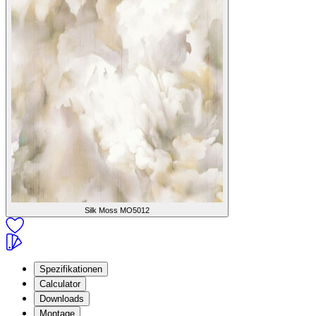
Silk Moss
MO5012
Spezifikationen
Calculator
Downloads
Montage