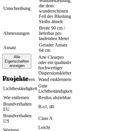
Wandbekleidung,
die dem
Umschreibung
wunderschönen
Fell des Blushing
Sloths ähnelt
Breite 90 cm /
Abmessungen
lieferbar pro
laufenden Meter
Gerader Ansatz
Ansatz
64 cm
Alle
Arte Clearpro
Eigenschaften
oder ein qualitativ
Klebstoff
anzeigen
hochwertiger
Dispersionskleber
Projekte
Wie einkleisteren
Wand einkleistern
Gute
Lichtbeständigkeit
Lichtbeständigkeit
Wie entfernen
Restlos abziehbar
Brandverhalten
B-s1, d0
EU
Brandverhalten
Class A
US
Leicht
Wartung