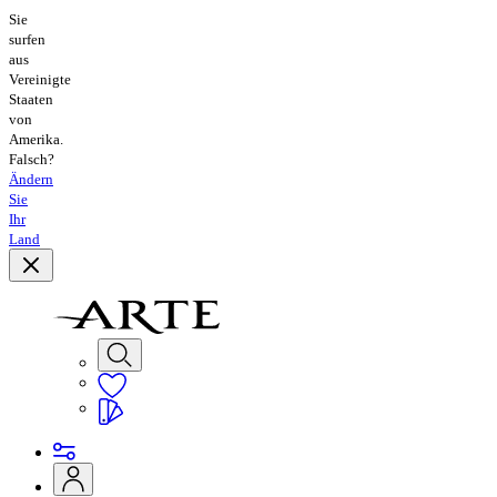
Sie
surfen
aus
Vereinigte
Staaten
von
Amerika.
Falsch?
Ändern
Sie
Ihr
Land