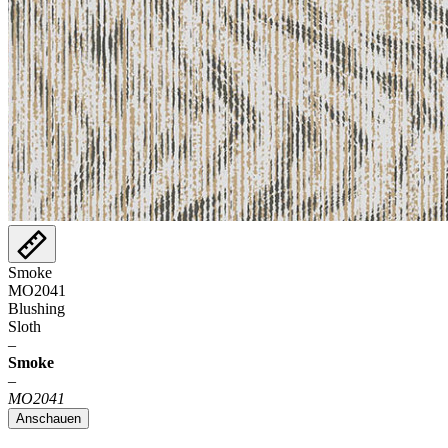
Smoke
MO2041
Blushing
Sloth
–
Smoke
–
MO2041
Anschauen