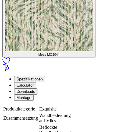
Moss
MO2044
Spezifikationen
Calculator
Downloads
Montage
Produktkategorie
Exquisite
Wandbekleidung
Zusammensetzung
auf Vlies
Beflockte