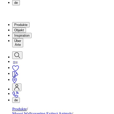
de
Produkte
Objekt
Inspiration
Über
Arte
de
Produkte
Moooi Wallcovering Extinct Animals