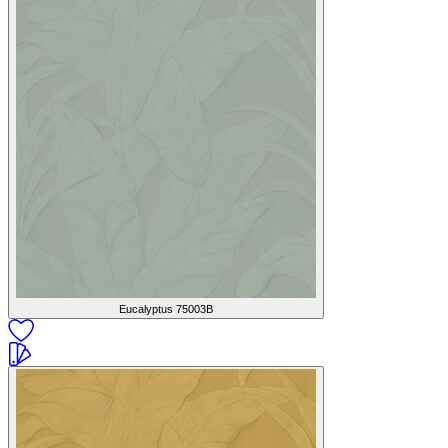
Eucalyptus
75003B