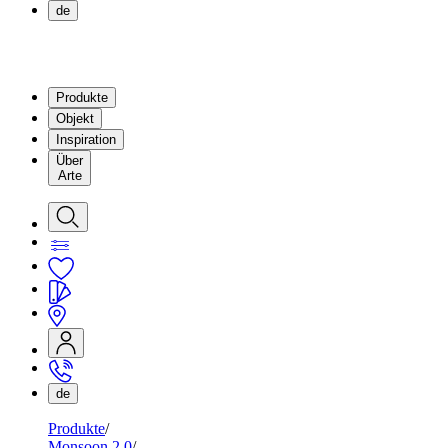
de
Produkte
Objekt
Inspiration
Über
Arte
de
Produkte
Monsoon 2.0