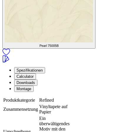
Pearl
75005B
Spezifikationen
Calculator
Downloads
Montage
Produktkategorie
Refined
Vinyltapete auf
Zusammensetzung
Papier
Ein
überwältigendes
Motiv mit den
Umschreibung