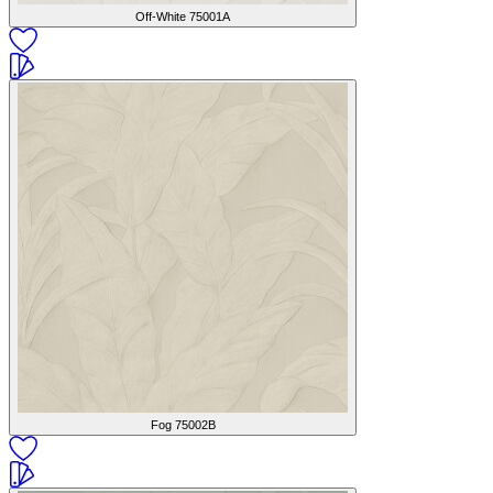
Off-White
75001A
Fog
75002B