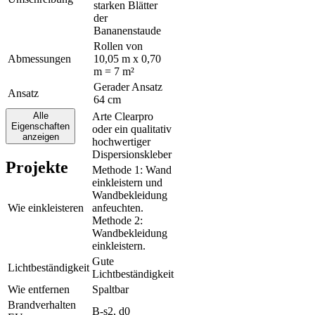
starken Blätter
der
Bananenstaude
Rollen von
Abmessungen
10,05 m x 0,70
m = 7 m²
Gerader Ansatz
Ansatz
64 cm
Alle
Arte Clearpro
Eigenschaften
oder ein qualitativ
Klebstoff
anzeigen
hochwertiger
Dispersionskleber
Projekte
Methode 1: Wand
einkleistern und
Wandbekleidung
Wie einkleisteren
anfeuchten.
Methode 2:
Wandbekleidung
einkleistern.
Gute
Lichtbeständigkeit
Lichtbeständigkeit
Wie entfernen
Spaltbar
Brandverhalten
B-s2, d0