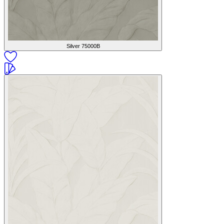
Silver
75000B