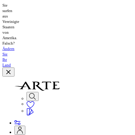
Sie
surfen
aus
Vereinigte
Staaten
von
Amerika.
Falsch?
Ändern
Sie
Ihr
Land