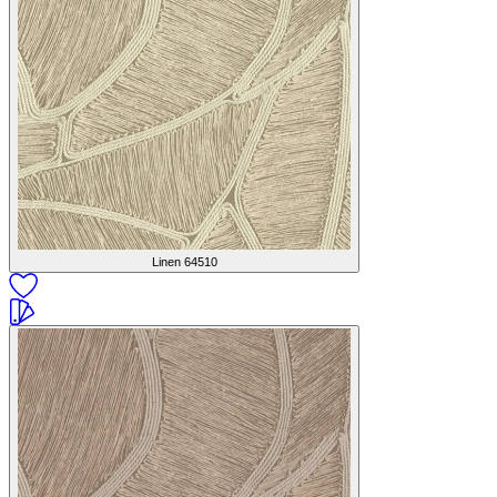
Linen
64510