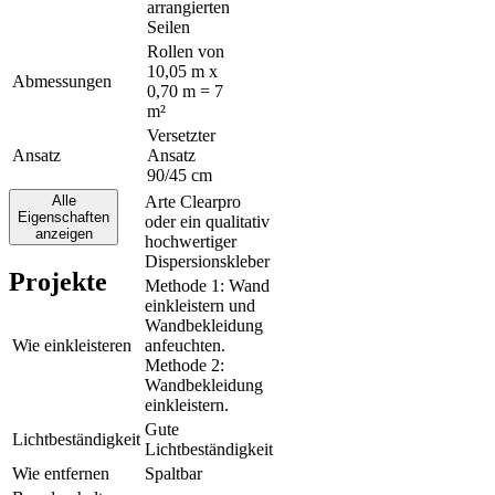
arrangierten
Seilen
Rollen von
10,05 m x
Abmessungen
0,70 m = 7
m²
Versetzter
Ansatz
Ansatz
90/45 cm
Alle
Arte Clearpro
Eigenschaften
oder ein qualitativ
Klebstoff
anzeigen
hochwertiger
Dispersionskleber
Projekte
Methode 1: Wand
einkleistern und
Wandbekleidung
Wie einkleisteren
anfeuchten.
Methode 2:
Wandbekleidung
einkleistern.
Gute
Lichtbeständigkeit
Lichtbeständigkeit
Wie entfernen
Spaltbar