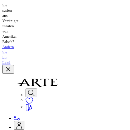
Sie
surfen
aus
Vereinigte
Staaten
von
Amerika.
Falsch?
Ändern
Sie
Ihr
Land