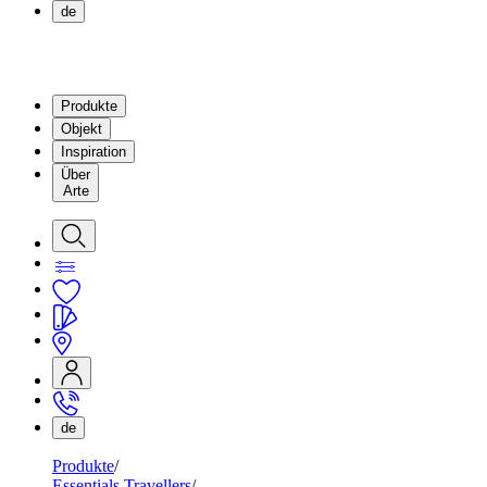
de
Produkte
Objekt
Inspiration
Über
Arte
de
Produkte
Essentials Travellers