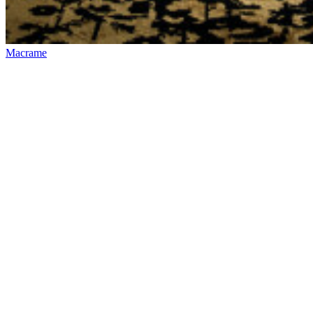
Kontakt
Verkaufsstellen
Video-
Anleitungen
Broschüren
Nachhaltigkeit
FAQ
Stellenangebote
Legal
Musteranträge
Vorrat
Profi
Bereich
Presse
Bereich
B2B-
Bestellplattform