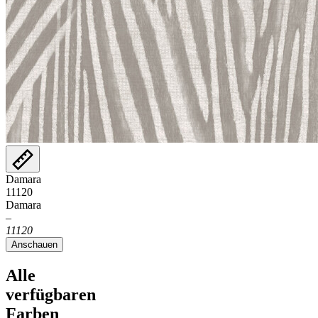
Damara
11120
Damara
–
11120
Anschauen
Alle
verfügbaren
Farben