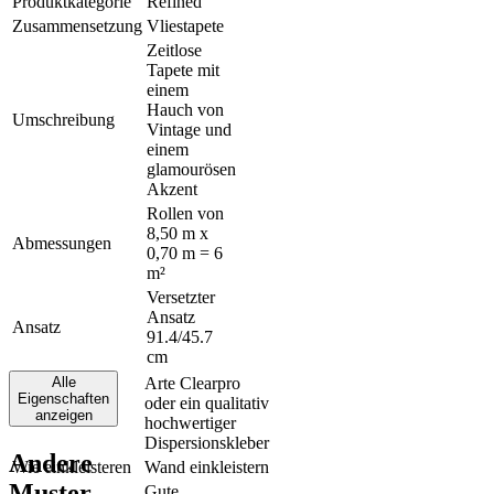
Produktkategorie
Refined
Zusammensetzung
Vliestapete
Zeitlose
Tapete mit
einem
Hauch von
Umschreibung
Vintage und
einem
glamourösen
Akzent
Rollen von
8,50 m x
Abmessungen
0,70 m = 6
m²
Versetzter
Ansatz
Ansatz
91.4/45.7
cm
Alle
Arte Clearpro
Eigenschaften
oder ein qualitativ
Klebstoff
anzeigen
hochwertiger
Dispersionskleber
Andere
Wie einkleisteren
Wand einkleistern
Muster
Gute