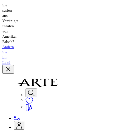
Sie
surfen
aus
Vereinigte
Staaten
von
Amerika.
Falsch?
Ändern
Sie
Ihr
Land