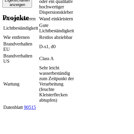
Eigenschaften
oder ein qualitativ
Klebstoff
anzeigen
hochwertiger
Dispersionskleber
Projekte
Wie einkleisteren
Wand einkleistern
Gute
Lichtbeständigkeit
Lichtbeständigkeit
Wie entfernen
Restlos abziehbar
Brandverhalten
D-s1, d0
EU
Brandverhalten
Class A
US
Sehr leicht
wasserbeständig
zum Zeitpunkt der
Wartung
Verarbeitung
(feuchte
Kleisterflecken
abtupfen)
Datenblatt
90515