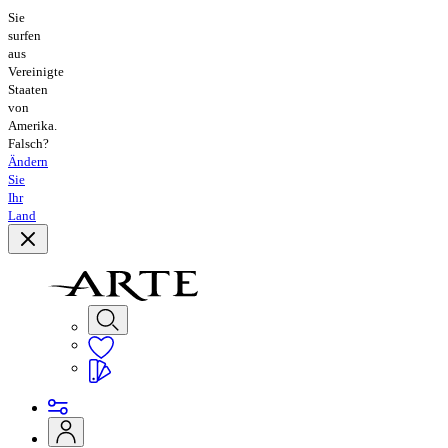
Sie
surfen
aus
Vereinigte
Staaten
von
Amerika.
Falsch?
Ändern
Sie
Ihr
Land