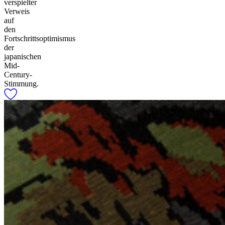
verspielter
Verweis
auf
den
Fortschrittsoptimismus
der
japanischen
Mid-
Century-
Stimmung.