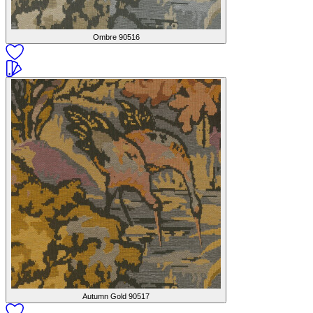
Ombre
90516
Autumn Gold
90517