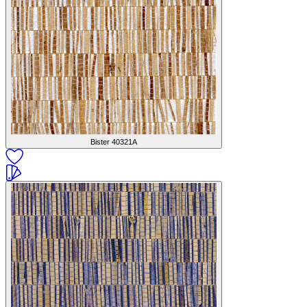
Bister
40321A