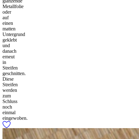
glänzende
Metallfolie
oder
auf
einen
matten
Untergrund
geklebt
und
danach
erneut
in
Streifen
geschnitten.
Diese
Streifen
werden
zum
Schluss
noch
einmal
eingewoben.