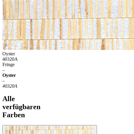
Oyster
40320A
Fringe
–
Oyster
–
40320A
Alle
verfügbaren
Farben