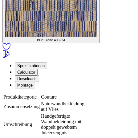
Blue Stone
40322A
Spezifikationen
Calculator
Downloads
Montage
Produktkategorie
Couture
Naturwandbekleidung
Zusammensetzung
auf Vlies
Handgefertigte
Wandbekleidung mit
Umschreibung
doppelt gewebtem
Juteerzeugnis