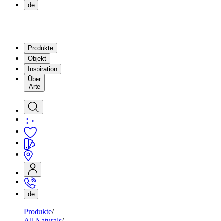
de
Produkte
Objekt
Inspiration
Über
Arte
de
Produkte
All Naturals