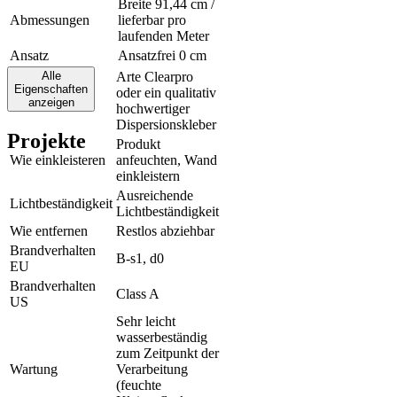
Breite 91,44 cm /
Abmessungen
lieferbar pro
laufenden Meter
Ansatz
Ansatzfrei 0 cm
Alle
Arte Clearpro
Eigenschaften
oder ein qualitativ
Klebstoff
anzeigen
hochwertiger
Dispersionskleber
Projekte
Produkt
Wie einkleisteren
anfeuchten, Wand
einkleistern
Ausreichende
Lichtbeständigkeit
Lichtbeständigkeit
Wie entfernen
Restlos abziehbar
Brandverhalten
B-s1, d0
EU
Brandverhalten
Class A
US
Sehr leicht
wasserbeständig
zum Zeitpunkt der
Wartung
Verarbeitung
(feuchte