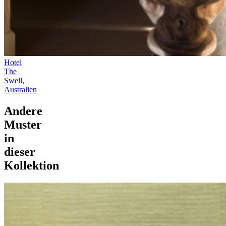
Hotel
The
Swell,
Australien
Andere
Muster
in
dieser
Kollektion