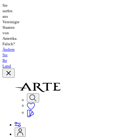
Sie
surfen
aus
Vereinigte
Staaten
von
Amerika.
Falsch?
Ändern
Sie
Ihr
Land