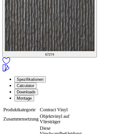
67274
Spezifikationen
Calculator
Downloads
Montage
Produktkategorie
Contract Vinyl
Objektvinyl auf
Zusammensetzung
Vliesträger
Diese
Vinylwandbekleidung