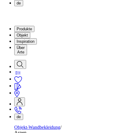
de
Produkte
Objekt
Inspiration
Über
Arte
de
Objekt-Wandbekleidung
Aspen