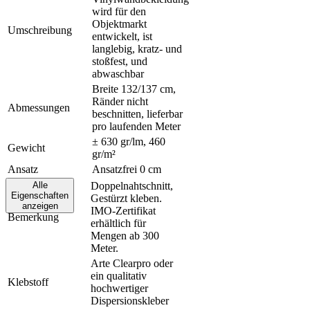
wird für den
Objektmarkt
Umschreibung
entwickelt, ist
langlebig, kratz- und
stoßfest, und
abwaschbar
Breite 132/137 cm,
Ränder nicht
Abmessungen
beschnitten, lieferbar
pro laufenden Meter
± 630 gr/lm, 460
Gewicht
gr/m²
Ansatz
Ansatzfrei 0 cm
Alle
Doppelnahtschnitt,
Eigenschaften
Gestürzt kleben.
anzeigen
IMO-Zertifikat
Bemerkung
erhältlich für
Mengen ab 300
Kontakt
Meter.
Verkaufsstellen
Video-
Arte Clearpro oder
Anleitungen
ein qualitativ
Klebstoff
Broschüren
hochwertiger
Nachhaltigkeit
Dispersionskleber