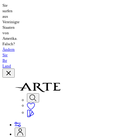
Sie
surfen
aus
Vereinigte
Staaten
von
Amerika.
Falsch?
Ändern
Sie
Ihr
Land