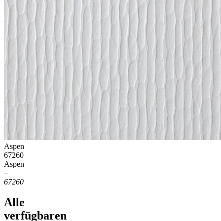
Aspen
67260
Aspen
–
67260
Alle
verfügbaren