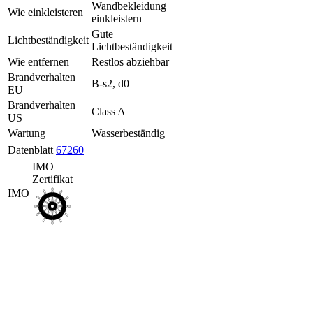
FAQ
Wandbekleidung
Wie einkleisteren
Stellenangebote
einkleistern
Legal
Gute
Lichtbeständigkeit
Lichtbeständigkeit
Musteranträge
Vorrat
Wie entfernen
Restlos abziehbar
Profi
Brandverhalten
B-s2, d0
Bereich
EU
Presse
Brandverhalten
Class A
Bereich
US
B2B-
Wartung
Wasserbeständig
Bestellplattform
Datenblatt
67260
IMO
Zertifikat
IMO