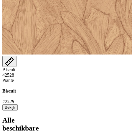
Biscuit
42528
Piante
–
Biscuit
–
42528
Bekijk
Alle
beschikbare