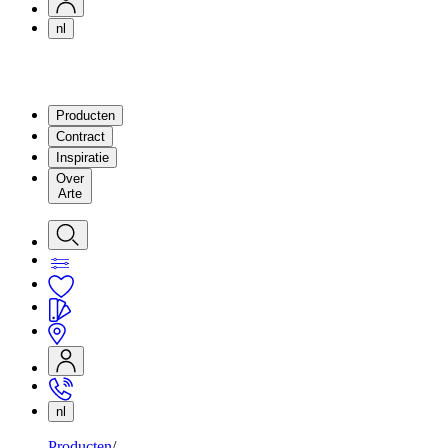
nl
Producten
Contract
Inspiratie
Over
Arte
nl
Producten