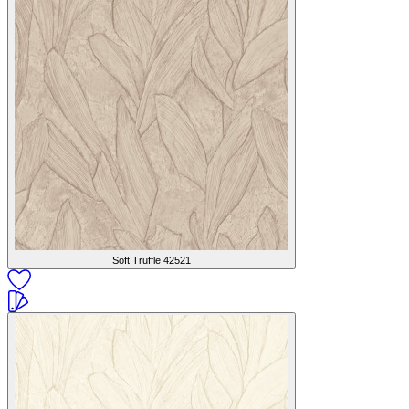
Soft Truffle
42521