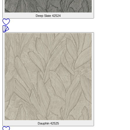
Deep Slate
42524
Dauphin
42525