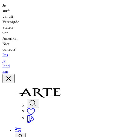
Je
surft
vanuit
Verenigde
Staten
van
Amerika.
Niet
correct?
Pas
je
land
aan