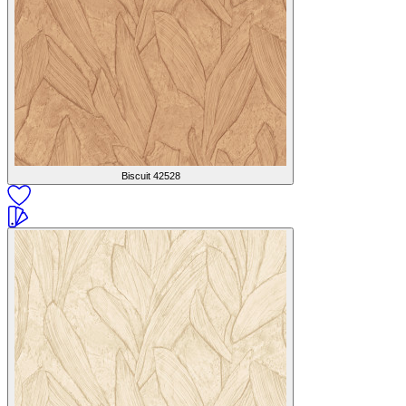
Biscuit
42528