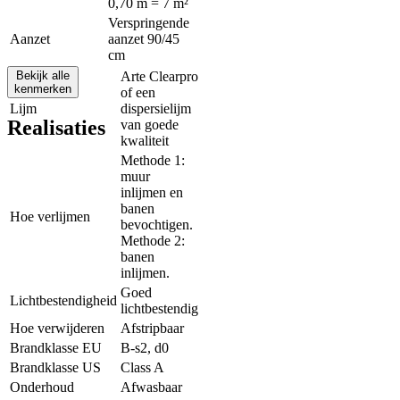
0,70 m = 7 m²
Verspringende
Aanzet
aanzet 90/45
cm
Bekijk alle
Arte Clearpro
kenmerken
of een
Lijm
dispersielijm
Realisaties
van goede
kwaliteit
Methode 1:
muur
inlijmen en
banen
Hoe verlijmen
bevochtigen.
Methode 2:
banen
inlijmen.
Goed
Lichtbestendigheid
lichtbestendig
Hoe verwijderen
Afstripbaar
Brandklasse EU
B-s2, d0
Brandklasse US
Class A
Onderhoud
Afwasbaar