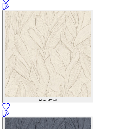
Albast
42526