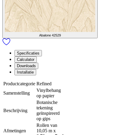
Abalone
42529
Specificaties
Calculator
Downloads
Installatie
Productcategorie
Refined
Vinylbehang
Samenstelling
op papier
Botanische
tekening
Beschrijving
geïnspireerd
op gips
Rollen van
Afmetingen
10,05 m x