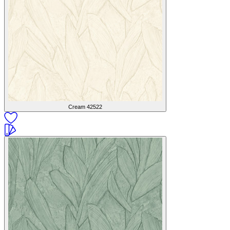
Cream
42522