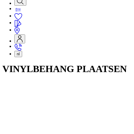
nl
VINYLBEHANG PLAATSEN
Voorbereiding van de ondergrond
De ondergrond moet droog, zuiver, licht absorberend en glad
zijn.
Oud behang verwijderen. Wij bevelen Arte Easypro aan.
Oude, niet goed hechtende, verflagen afschuren en schuurstof
verwijderen.
Indien het oppervlak ongelijk is, dient de muur eerst
uitgevlakt te worden.
Indien nodig de muren ontvetten.