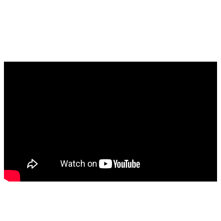
wordt te allen tijde beperkt tot maximaal de factuurwaarde
van de verkochte gebrekkige goederen, behoudens ingeval
van opzet, fraude of bedrog. Arte is nooit aansprakelijk voor
indirecte of gevolgschade zoals, doch niet beperkt tot,
winstderving, vorderingen van derden, verlies van zakelijke
contracten of cliënteel etc.
Breedte- en lengte tolerantie: +/-3%
Contact