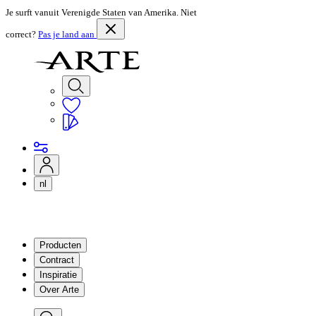
Je surft vanuit Verenigde Staten van Amerika. Niet
correct?
Pas je land aan
nl
Producten
Contract
Inspiratie
Over Arte