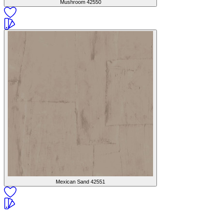
Mushroom
42550
Mexican Sand
42551