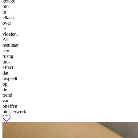
gelegd
om
in
elkaar
over
te
vloeien.
Als
resultaat
een
rustig
uni-
effect
dat
inspeelt
op
de
trend
van
oneffen
pleisterwerk.