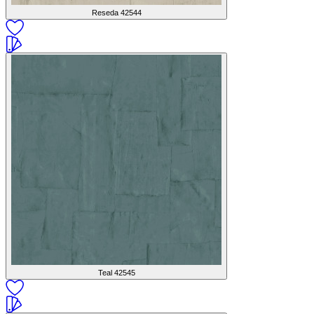
Reseda
42544
Teal
42545