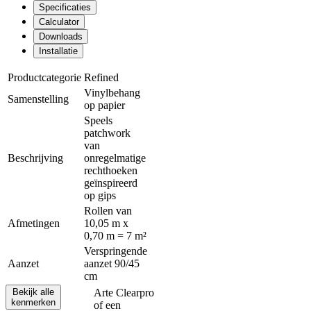
Specificaties
Calculator
Downloads
Installatie
Productcategorie
Refined
Vinylbehang
Samenstelling
op papier
Speels
patchwork
van
Beschrijving
onregelmatige
rechthoeken
geïnspireerd
op gips
Rollen van
Afmetingen
10,05 m x
0,70 m = 7 m²
Verspringende
Aanzet
aanzet 90/45
cm
Bekijk alle
Arte Clearpro
kenmerken
of een