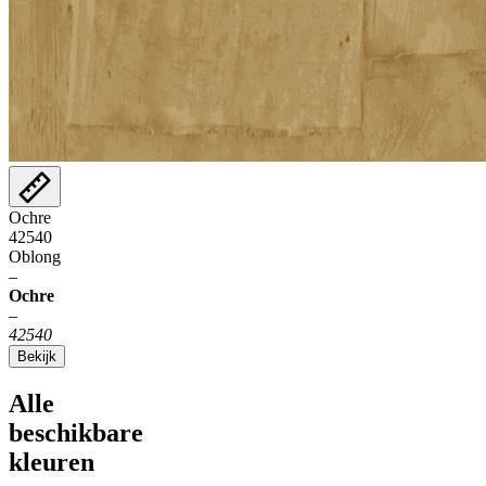
Ochre
42540
Oblong
–
Ochre
–
42540
Bekijk
Alle
beschikbare
kleuren