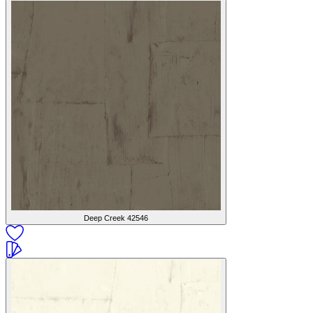
Deep Creek
42546