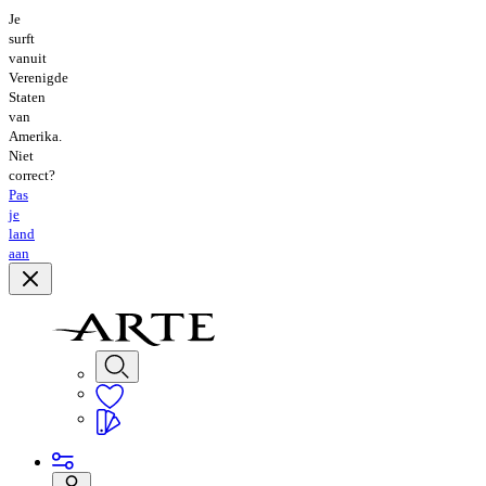
Je
surft
vanuit
Verenigde
Staten
van
Amerika.
Niet
correct?
Pas
je
land
aan