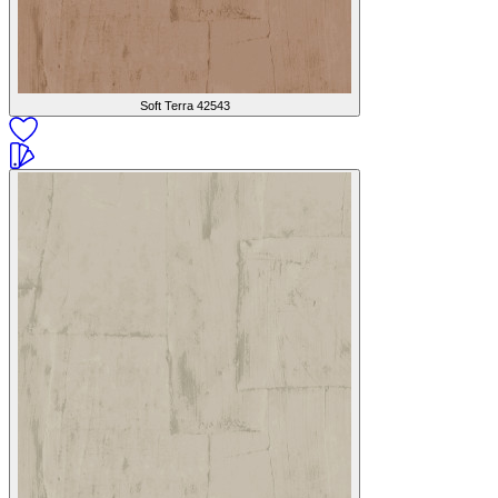
Soft Terra
42543