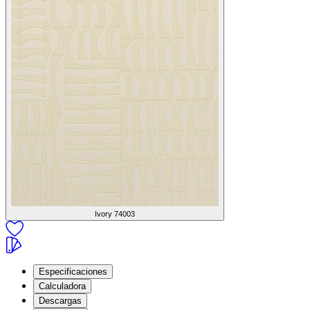
Ivory
74003
Especificaciones
Calculadora
Descargas