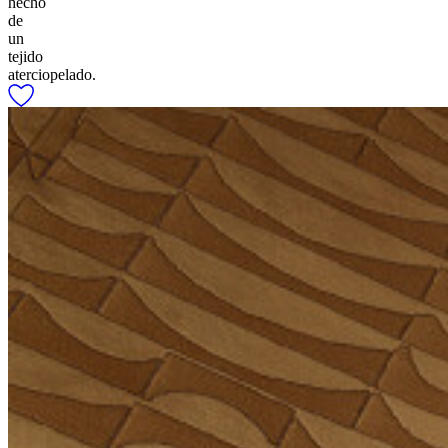
hecho
de
un
tejido
aterciopelado.