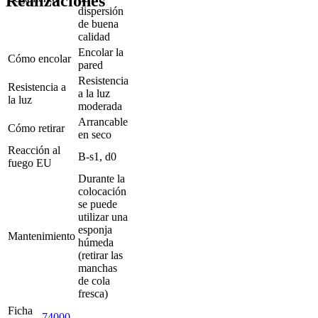
Realizaciones
dispersión
de buena
calidad
Encolar la
Cómo encolar
pared
Resistencia
Resistencia a
a la luz
la luz
moderada
Arrancable
Cómo retirar
en seco
Reacción al
B-s1, d0
fuego EU
Durante la
colocación
se puede
utilizar una
esponja
Mantenimiento
húmeda
(retirar las
manchas
de cola
fresca)
Ficha
74000