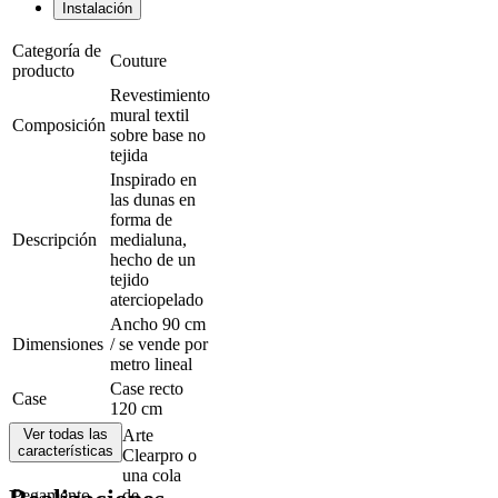
Instalación
Categoría de
Couture
producto
Revestimiento
mural textil
Composición
sobre base no
tejida
Inspirado en
las dunas en
forma de
Descripción
medialuna,
hecho de un
tejido
aterciopelado
Ancho 90 cm
Dimensiones
/ se vende por
metro lineal
Case recto
Case
120 cm
Ver todas las
Arte
características
Clearpro o
una cola
Pegamento
de