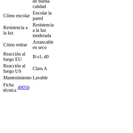
de buena
calidad
Encolar la
Cómo encolar
pared
Resistencia
Resistencia a
a la luz
la luz
moderada
Arrancable
Cómo retirar
en seco
Reacción al
B-s1, d0
fuego EU
Reacción al
Class A
fuego US
Mantenimiento
Lavable
Ficha
49050
técnica