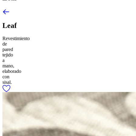
Leaf
Revestimiento
de
pared
tejido
a
mano,
elaborado
con
sisal.