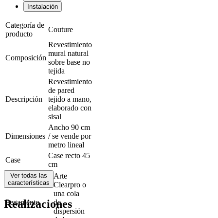
Instalación
Categoría de
Couture
producto
Revestimiento
mural natural
Composición
sobre base no
tejida
Revestimiento
de pared
Descripción
tejido a mano,
elaborado con
sisal
Ancho 90 cm
Dimensiones
/ se vende por
metro lineal
Case recto 45
Case
cm
Ver todas las
Arte
características
Clearpro o
una cola
Realizaciones
Pegamento
de
dispersión