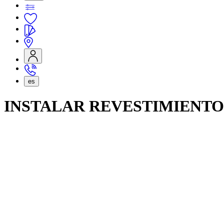
es
INSTALAR REVESTIMIENTO
Preparación de la superficie
La superficie debe estar limpia, seca, ligeramente absorbente y 
Retire el papel pintado viejo. Recomendamos Arte Easypro.
Lije las capas de pintura viejas o que no se adhieran bien y elimi
Si es necesario, desengrase las paredes.
Las paredes deben ser neutras. En caso contrario, estas paredes 
Tratar las paredes con un fijador adecuado. Se recomienda apli
No aplique revestimientos murales en paredes que no estén sufi
Si el color de la superficie es muy diferente al color del reve
revestimiento mural.