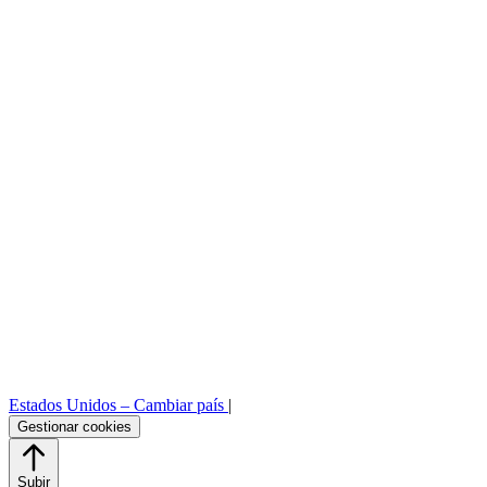
Reserva
Área profesional
Sala de prensa
Plataforma de pedidos B2B
Estados Unidos –
Cambiar país
|
Gestionar cookies
Subir