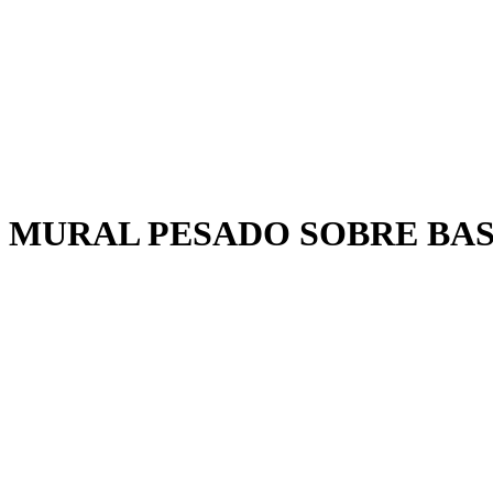
 MURAL PESADO SOBRE BAS
plana.
ne el polvo de lijado. Si la superficie es irregular, primero se debe nivel
se deben neutralizar.
car posteriormente una imprimación a base de agua de buena calidad.
cientemente secas. Se podría producir decoloración y el encolado no se
stimiento mural, se ecomienda pintar primero la pared con una imprimació