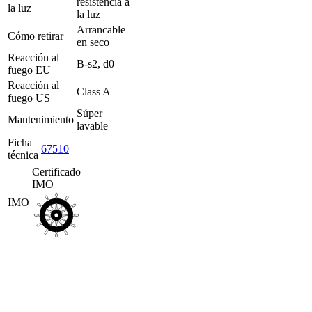
resistencia a
la luz
Reserva
la luz
Área
Arrancable
profesional
Cómo retirar
en seco
Sala
Reacción al
de
B-s2, d0
fuego EU
prensa
Plataforma
Reacción al
Class A
de
fuego US
pedidos
Súper
Mantenimiento
B2B
lavable
Ficha
67510
técnica
Certificado
IMO
IMO