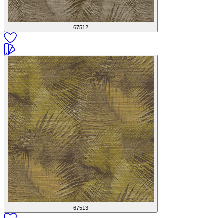
67512
67513