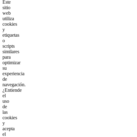
Este
sitio
web
utiliza
cookies
y
etiquetas
o
scripts
similares
para
optimizar
su
experiencia
de
navegación.
¿Entiende
el
uso
de
las
cookies
y
acepta
el