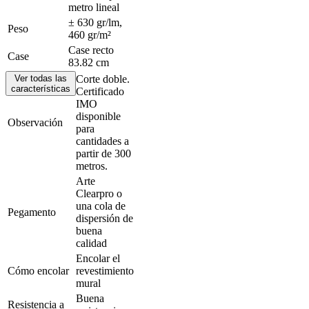
metro lineal
± 630 gr/lm,
Peso
460 gr/m²
Case recto
Case
83.82 cm
Ver todas las
Corte doble.
características
Certificado
IMO
disponible
Contacto
Observación
para
Puntos
cantidades a
de
partir de 300
venta
metros.
Vídeos
Arte
de
Clearpro o
instrucciones
una cola de
Catálogos
Pegamento
dispersión de
Sostenibilidad
buena
FAQ
calidad
Empleo
Legal
Encolar el
Cómo encolar
revestimiento
Solicitudes
mural
de
Buena
Resistencia a
muestras