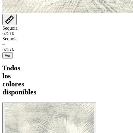
Sequoia
67510
Sequoia
–
67510
Ver
Todos
los
colores
disponibles