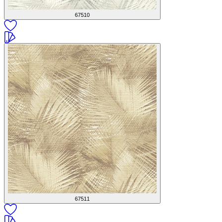
67510
67511