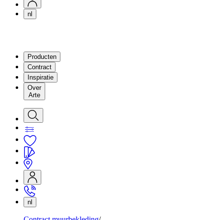
nl
Producten
Contract
Inspiratie
Over
Arte
nl
Contract muurbekleding