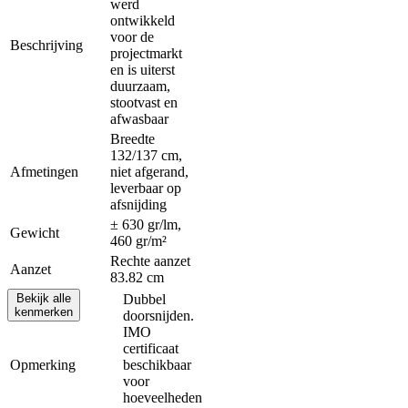
werd
ontwikkeld
voor de
Beschrijving
projectmarkt
en is uiterst
duurzaam,
stootvast en
afwasbaar
Breedte
132/137 cm,
Afmetingen
niet afgerand,
leverbaar op
afsnijding
± 630 gr/lm,
Gewicht
460 gr/m²
Rechte aanzet
Aanzet
83.82 cm
Bekijk alle
Dubbel
kenmerken
doorsnijden.
IMO
certificaat
Contact
Opmerking
beschikbaar
Verkooppunten
voor
Instructiefilms
hoeveelheden
Brochures