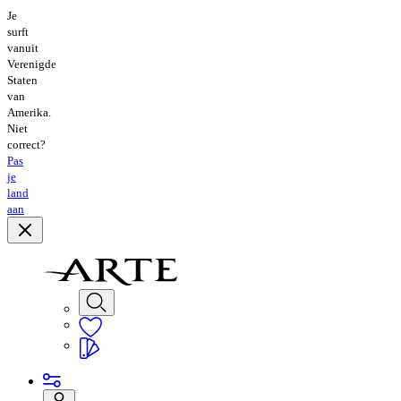
Je
surft
vanuit
Verenigde
Staten
van
Amerika.
Niet
correct?
Pas
je
land
aan