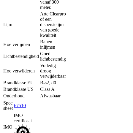
vanaf 300
Duurzaamheid
meter.
FAQ
Jobs
Arte Clearpro
Legal
of een
Lijm
dispersielijm
Staalaanvragen
van goede
Stock
kwaliteit
check
Banen
Hoe verlijmen
Professional
inlijmen
area
Goed
Press
Lichtbestendigheid
lichtbestendig
room
Volledig
B2B
Hoe verwijderen
droog
bestelplatform
verwijderbaar
Brandklasse EU
B-s2, d0
Brandklasse US
Class A
Onderhoud
Afwasbaar
Spec
67510
sheet
IMO
certificaat
IMO