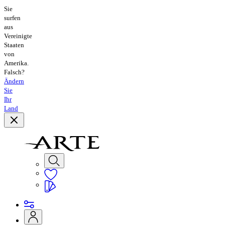
Sie
surfen
aus
Vereinigte
Staaten
von
Amerika.
Falsch?
Ändern
Sie
Ihr
Land