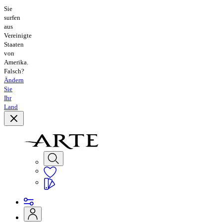
Sie
surfen
aus
Vereinigte
Staaten
von
Amerika.
Falsch?
Ändern
Sie
Ihr
Land