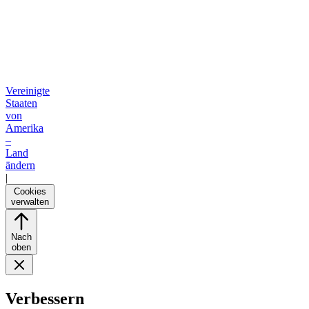
Vereinigte
Staaten
von
Amerika
–
Land
ändern
|
Cookies
verwalten
Nach
oben
Verbessern