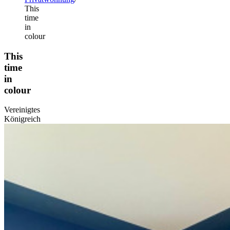
This
time
in
colour
This
time
in
colour
Vereinigtes
Königreich