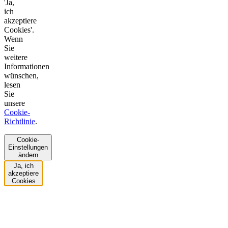
'Ja,
ich
akzeptiere
Cookies'.
Wenn
Sie
weitere
Informationen
wünschen,
lesen
Sie
unsere
Cookie-
Richtlinie
.
Cookie-
Einstellungen
ändern
Ja, ich
akzeptiere
Cookies