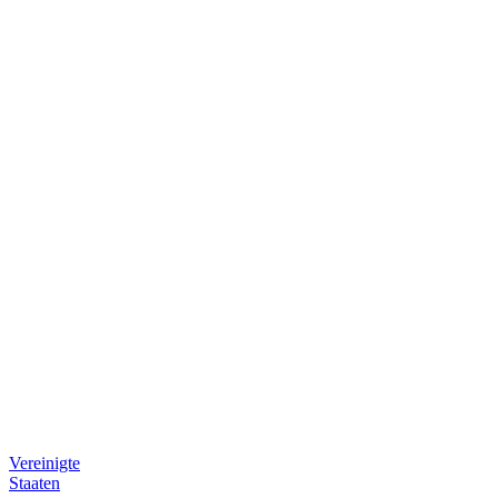
Presse
Bereich
B2B-
Bestellplattform
Vereinigte
Staaten