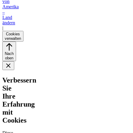
von
Amerika
–
Land
ändern
|
Cookies
verwalten
Nach
oben
Verbessern
Sie
Ihre
Erfahrung
mit
Cookies
Diese