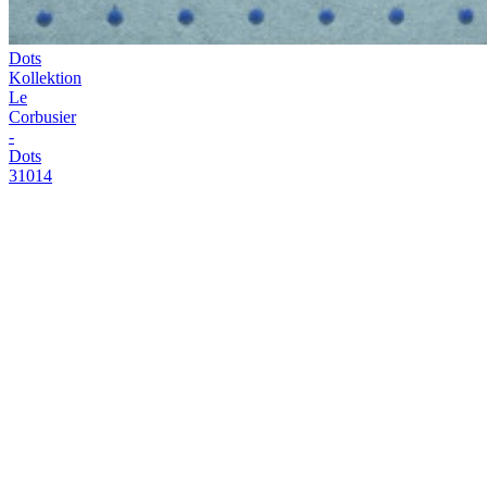
Kontakt
Verkaufsstellen
Video-
Anleitungen
Broschüren
Nachhaltigkeit
FAQ
Stellenangebote
Legal
Musteranträge
Vorrat
Profi
Bereich