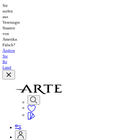
Sie
surfen
aus
Vereinigte
Staaten
von
Amerika.
Falsch?
Ändern
Sie
Ihr
Land