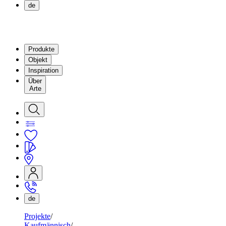
de
Produkte
Objekt
Inspiration
Über
Arte
de
Projekte
Kaufmännisch