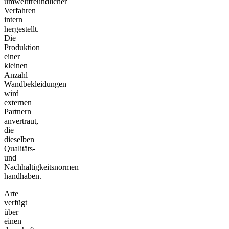
umweltfreundlicher
Verfahren
intern
hergestellt.
Die
Produktion
einer
kleinen
Anzahl
Wandbekleidungen
wird
externen
Partnern
anvertraut,
die
dieselben
Qualitäts-
und
Nachhaltigkeitsnormen
handhaben.
Arte
verfügt
über
einen