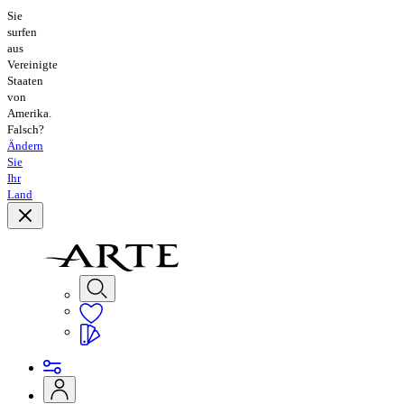
Sie
surfen
aus
Vereinigte
Staaten
von
Amerika.
Falsch?
Ändern
Sie
Ihr
Land