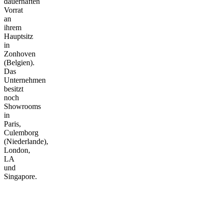
dauerhaften
Vorrat
an
ihrem
Hauptsitz
in
Zonhoven
(Belgien).
Das
Unternehmen
besitzt
noch
Showrooms
in
Paris,
Culemborg
(Niederlande),
London,
LA
und
Singapore.
Kontakt
Verkaufsstellen
Video-