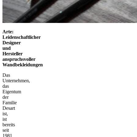
Arte:
Leidenschaftlicher
Designer
und
Hersteller
anspruchsvoller
Wandbekleidungen
Das
Unternehmen,
das
Eigentum
der
Familie
Desart
ist,
ist
bereits
seit
1981