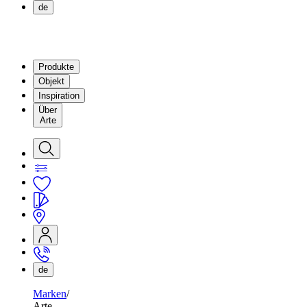
de
Produkte
Objekt
Inspiration
Über
Arte
de
Marken
Arte