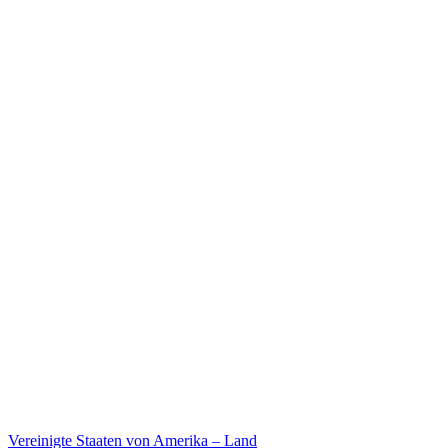
Stellenangebote
Legal
Musteranträge
Vorrat
Profi Bereich
Presse Bereich
B2B-Bestellplattform
Vereinigte Staaten von Amerika –
Land