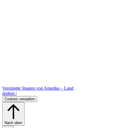
B2B-Bestellplattform
Vereinigte Staaten von Amerika –
Land
ändern
|
Cookies verwalten
Nach oben