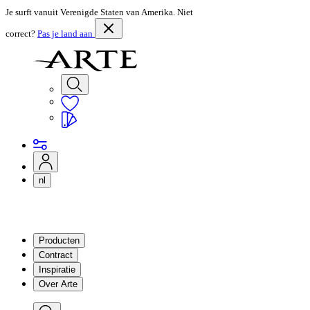
Je surft vanuit Verenigde Staten van Amerika. Niet
correct?
Pas je land aan
nl
Producten
Contract
Inspiratie
Over Arte